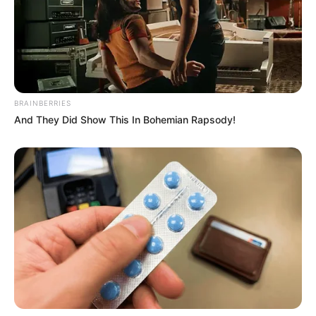
BRAINBERRIES
And They Did Show This In Bohemian Rapsody!