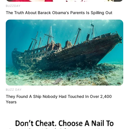
BUZZDAY
The Truth About Barack Obama's Parents Is Spilling Out
BUZZ DAY
They Found A Ship Nobody Had Touched In Over 2,400
Years