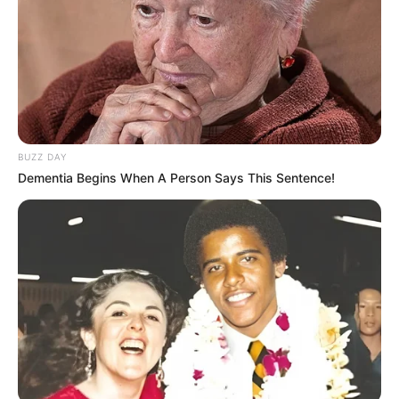
BUZZ DAY
Dementia Begins When A Person Says This Sentence!