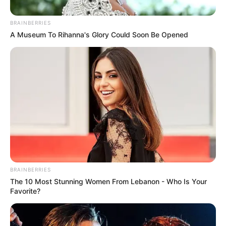
Posted
Friss hírek
BRAINBERRIES
in
A Museum To Rihanna's Glory Could Soon Be Opened
Óriási Fordulat: börtönt kért az
ügyészség Orbán Viktor egyik
legfontosabb európai
szövetségesére
by
Szerző
•
February 5, 2026
BRAINBERRIES
The 10 Most Stunning Women From Lebanon - Who Is Your
Favorite?