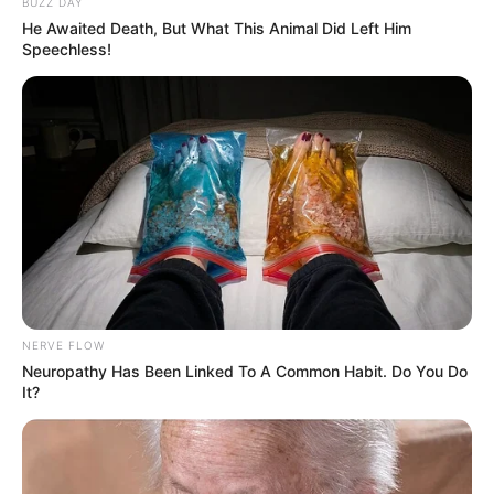
BUZZ DAY
He Awaited Death, But What This Animal Did Left Him
Speechless!
NERVE FLOW
Neuropathy Has Been Linked To A Common Habit. Do You Do
It?