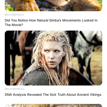
európai jobboldali pártok együttműködésében.
BRAINBERRIES
Did You Notice How Natural Simba’s Movements Looked In
The Movie?
BRAINBERRIES
DNA Analysis Revealed The Sick Truth About Ancient Vikings