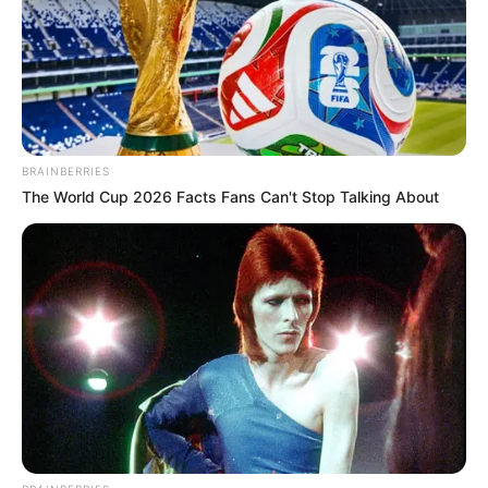
A hatórás záróbeszédében Thierry Ramonatxo
főügyész úgy fogalmazott:
„Felesleges fenntartani egy hamis feszültséget. Azt
kérjük önöktől, hogy nagyon nagy mértékben
erősítsék meg az elsőfokú bíróság által
BRAINBERRIES
megállapított büntetőjogi felelősséget, és
The World Cup 2026 Facts Fans Can't Stop Talking About
természetesen eltiltást fogunk kérni a közügyektől.”
A párizsi bíróság korábban két év letöltendő,
valamint két év felfüggesztett szabadságvesztést,
továbbá 100 ezer eurós bírságot szabott ki Le
Penre, ám a politikus – ahogy egész pártja – nem
fogadta el az ítéletet, ezért indult új eljárás.
Mi változhat a fellebbviteli döntéssel?