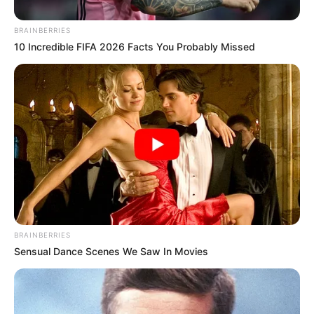
BRAINBERRIES
10 Incredible FIFA 2026 Facts You Probably Missed
Fordulat: börtönt kért az ügyészség Orbán Viktor
BRAINBERRIES
egyik legfontosabb európai szövetségesére –
Sensual Dance Scenes We Saw In Movies
Marine Le Penre
Jelentős politikai visszhangot váltott ki