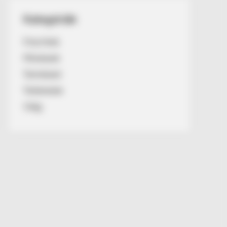
Kategóriák
Friss hírek
Művészek
Természet
Történetek
Világ