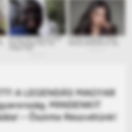
ETT! A LEGENDÁS MAGYAR
agyarország. MINDENKIT
lála! – Őszinte Részvétünk!