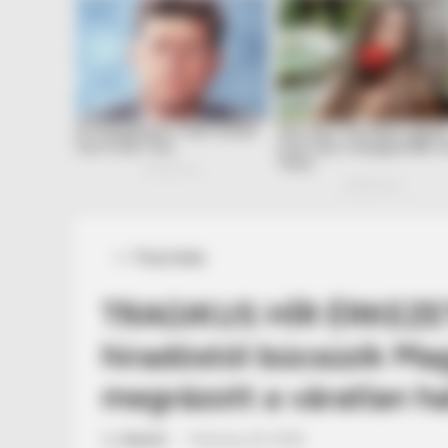
Posted
Friss hírek
in
TRAGIKUS HÍR ÉRKEZ
hiradóstól búcsúzik M
megrázott a váratlan ha
by
Szerző
•
February 22, 2026