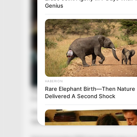
Genius
HABERION
Rare Elephant Birth—Then Nature
Delivered A Second Shock
1953-tól 1956-ig segédszínészként dolgozott 
egyháziadó-beszedő is volt a vizafogói római 