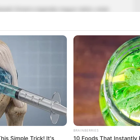
kezett: Elment a legendás magyar rádiós, sokak
 magyar rádiózás meghatározó alakja, Kaposy Miklós.
r Rádió Karinthy Színpadának alapítója 88 évet élt.
 a rádió szatirikus műsorainak készítője. Egy új
 Rádióműsorainak száma megközelíti az ezret.
elyezést szerzett. Egy évvel később édesapjával
udapestről. Ekkoriban szedett gyapotot, aratott árpát
ó-csillés a kunszentmártoni téglagyárban.
BRAINBERRIES
is Simple Trick! It's
10 Foods That Instantly