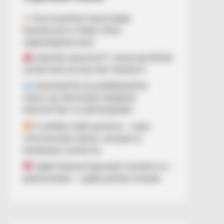
Durva politikai összecsapás
bontakozott ki Orbán Viktor
végkielégítése körül
DÖNTÉS SZÜLETETT: MAGYAR PÉTER
LEVÁLTHATJA SULYOK TAMÁST?
MOSTANTÓL ELLENŐRIZHETIK,
HOGY AZ ORVOSOK MINDENT
MEGTETTEK-E A BETEGEKÉRT
A széfben talált pendrive – olyan
információkat rejthet, amelyek új
kérdéseket vetnek fel
Újabb fideszes képviselő mondott le a
parlamentben – újabb politikai fordulat