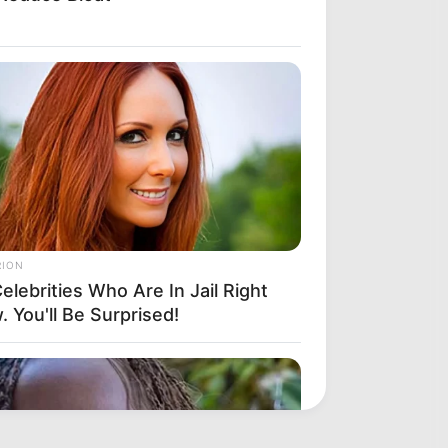
RION
elebrities Who Are In Jail Right
 You'll Be Surprised!