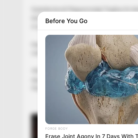
Gyászba borult Magyarország! Tragikus hír ér
kedvence. Otthonában érte a halál. Meghalt a
Before You Go
A legendás szerkesztő, író, humorista, a Magya
Kaposy Miklós több mint négy évtizeden át volt
műfaj, a riport szatíra létrehozója, művelője.
1950-ben a Népsport novellapályázatán első h
együtt kitelepítették, három évre száműzték B
Martfűn, épített gyárkéményt és volt téglarak
FORGE BODY
Erase Joint Agony In 7 Days With Th