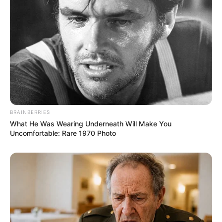
időjárási körülmények fennállásáig
,
de
legkésőbb 2026. március 15-ig
marad
érvényben.
Ez azt jelenti, hogy a tél hátralévő részében még
több körben is sor kerülhet az ingyenes kiosztásra.
Orbán Viktor döntött, az operatív
BRAINBERRIES
törzs intézi
What He Was Wearing Underneath Will Make You
Uncomfortable: Rare 1970 Photo
Az intézkedést
Orbán Viktor
írta alá. A rendelet
értelmében az átadáshoz
birtokátruházási
jegyzőkönyvet
kell készíteni, amelyet az operatív
törzs kezdeményez.
A miniszterelnök a döntést megelőzően közösségi