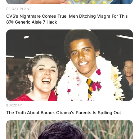
A döntés sok nyugdíjas számára valódi
FRIDAY PLANS
könnyebbséget jelenthet ebben a zord téli
CVS’s Nightmare Comes True: Men Ditching Viagra For This
87¢ Generic Aisle 7 Hack
időszakban.
BUZZDAY
The Truth About Barack Obama's Parents Is Spilling Out