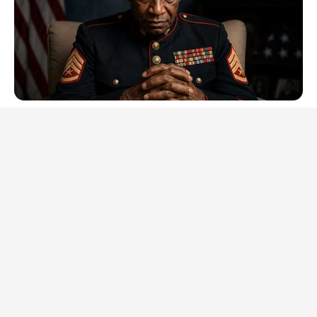
NEUROMIND PRO
Japan's Greatest Doctors Say Memory Loss Isn't Age: Just
Stop Drinking These 3 Beverages