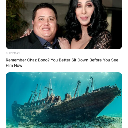
nyugdíjasoknak – márciusig
teljesen ingyen jár
BUZZDAY
Remember Chaz Bono? You Better Sit Down Before You See
Him Now