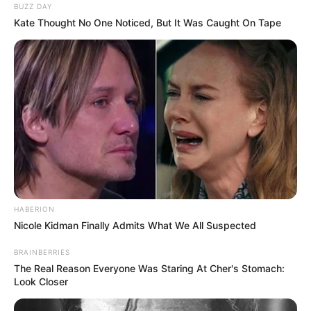
BUZZ DAY
magánszemélyek
,
Kate Thought No One Noticed, But It Was Caught On Tape
valamint
helyi önkormányzatok
is jogosultak lehetnek az ingyenes tüzelőanyagra,
különösen akkor, ha a rendkívüli időjárás indokolja
az azonnali segítséget.
A program kifejezetten a
rászorulók
, köztük
sok
nyugdíjas
támogatását célozza, akik számára a
téli fűtés gyakran választás kérdése a megélhetési
HABERION
költségek között.
Nicole Kidman Finally Admits What We All Suspected
BRAINBERRIES
Meddig tart az ingyenes tűzifaosztás?
The Real Reason Everyone Was Staring At Cher's Stomach:
Look Closer
A rendelet szerint az intézkedés
a rendkívüli