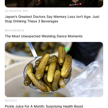
Posted
Friss hírek
in
NEUROMIND PRO
Hatalmas ajándékot küld Orbán
Japan's Greatest Doctors Say Memory Loss Isn't Age: Just
Stop Drinking These 3 Beverages
a nyugdíjasoknak – márciusig
teljesen ingyen jár
BRAINBERRIES
The Most Unexpected Wedding Dance Moments
by
Szerző
•
February 26, 2026
BUZZDAY
Pickle Juice For A Month: Surprising Health Boost