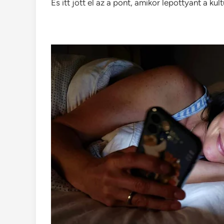
És itt jött el az a pont, amikor lepottyant a kul