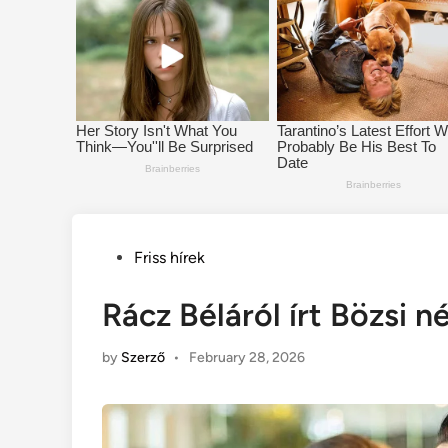
Posted
Friss hírek
in
Rácz Béláról írt Bözsi né
by
Szerző
•
February 28, 2026