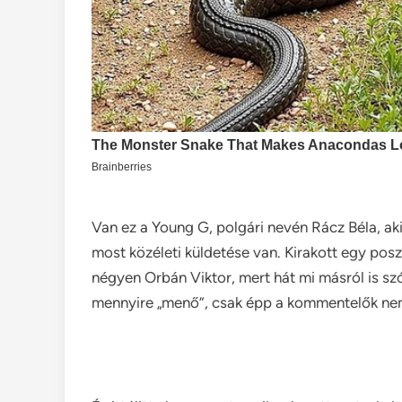
Van ez a Young G, polgári nevén Rácz Béla, ak
most közéleti küldetése van. Kirakott egy posz
négyen Orbán Viktor, mert hát mi másról is sz
mennyire „menő”, csak épp a kommentelők nem í