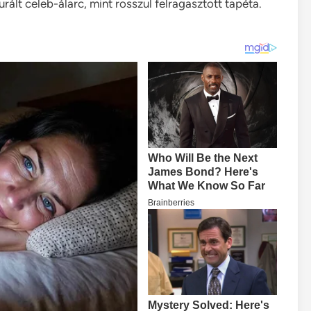
turált celeb-álarc, mint rosszul felragasztott tapéta.