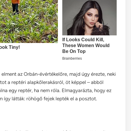
i elment az Orbán-évértékelőre, majd úgy érezte, neki
tot a reptéri alapkőlerakásról, öt képpel – abból
ólna egy reptér, ha nem róla. Elmagyarázta, hogy ez
gy látták: röhögő fejek lepték el a posztot.