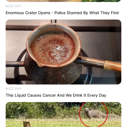
BUZZ DAY
Enormous Crater Opens - Police Stunned By What They Find
BUZZ DAY
This Liquid Causes Cancer And We Drink It Every Day