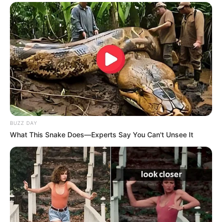
BUZZ DAY
What This Snake Does—Experts Say You Can't Unsee It