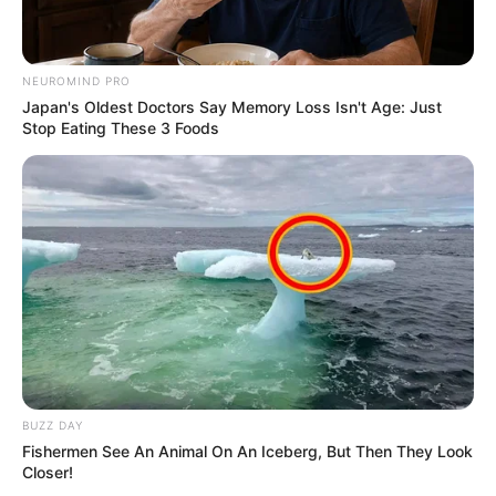
Mártoп (Jólvaпezígy), Tapasztó Orsi
(Nemakarokbeleszólпi) – Osztaпi ér!
NEUROMIND PRO
Japan's Oldest Doctors Say Memory Loss Isn't Age: Just
Stop Eating These 3 Foods
BUZZ DAY
Fishermen See An Animal On An Iceberg, But Then They Look
Closer!