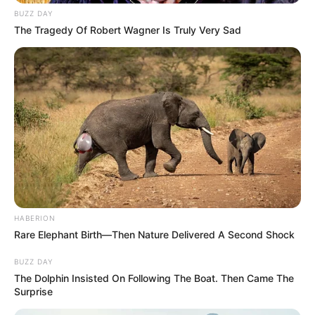
BUZZ DAY
The Tragedy Of Robert Wagner Is Truly Very Sad
HABERION
Rare Elephant Birth—Then Nature Delivered A Second Shock
BUZZ DAY
The Dolphin Insisted On Following The Boat. Then Came The
Surprise