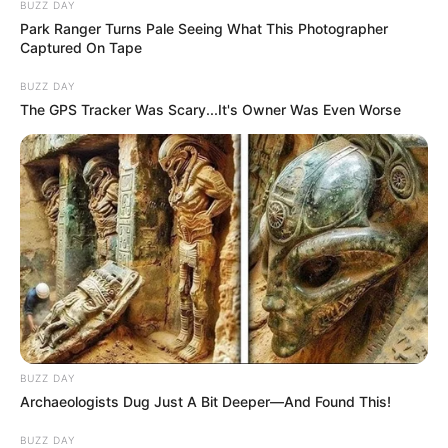
BUZZ DAY
Park Ranger Turns Pale Seeing What This Photographer
Captured On Tape
BUZZ DAY
The GPS Tracker Was Scary...It's Owner Was Even Worse
BUZZ DAY
Archaeologists Dug Just A Bit Deeper—And Found This!
BUZZ DAY