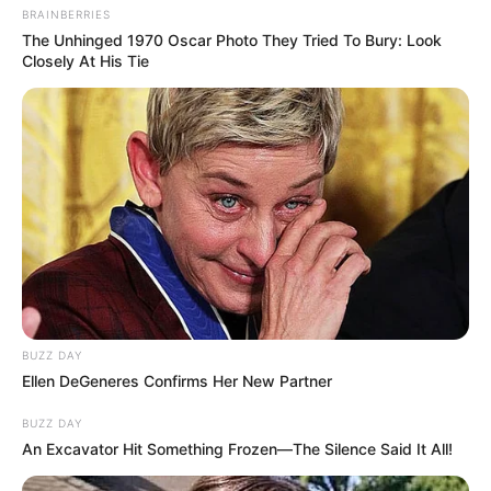
BRAINBERRIES
The Unhinged 1970 Oscar Photo They Tried To Bury: Look
Closely At His Tie
BUZZ DAY
Ellen DeGeneres Confirms Her New Partner
BUZZ DAY
An Excavator Hit Something Frozen—The Silence Said It All!