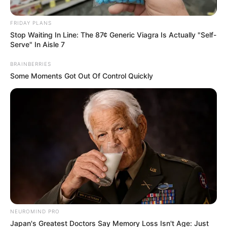
Posted
Friss hírek
FRIDAY PLANS
in
Stop Waiting In Line: The 87¢ Generic Viagra Is Actually "Self-
GIGATÜNTETÉS készülődik
Serve" In Aisle 7
Budapesten – Azariah utcára
BRAINBERRIES
hívta több millió rajongóját –
Some Moments Got Out Of Control Quickly
Ilyen még nem volt
Magyarországon! EZ a
döbbenetes oka
by
Szerző
•
March 11, 2026
NEUROMIND PRO
Japan's Greatest Doctors Say Memory Loss Isn't Age: Just