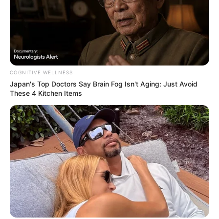
COGNITIVE WELLNESS
Japan's Top Doctors Say Bra​in Fo​g Isn't Aging: Just Avoid
These 4 Kitchen Items