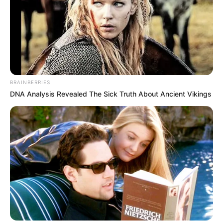
BRAINBERRIES
DNA Analysis Revealed The Sick Truth About Ancient Vikings
A hír gyorsan elterjedt a közösségi médiában, és a
rajongók ezreit lepte meg. „Gratulálok, Sarolta!
Nagyon örülök a boldogságodnak!” – írták többen,
osztozva az énekesnő örömében. Zalatnay mindig
is nyitottan beszélt a szeretetről és a
kapcsolatairól, és most újra megmutatta, hogy
életkora nem szab határokat a szerelemnek.A