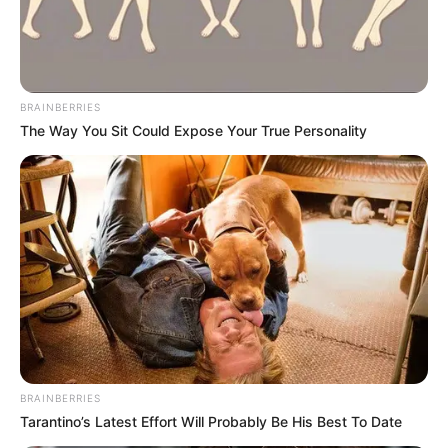
Posted
Friss hírek
in
78 évesen ment férjhez:
Zalatnay Sarolta VÉGRE
BRAINBERRIES
bevallotta, ki élete új szerelme.
The Way You Sit Could Expose Your True Personality
by
Szerző
•
March 11, 2026
BRAINBERRIES
Tarantino’s Latest Effort Will Probably Be His Best To Date