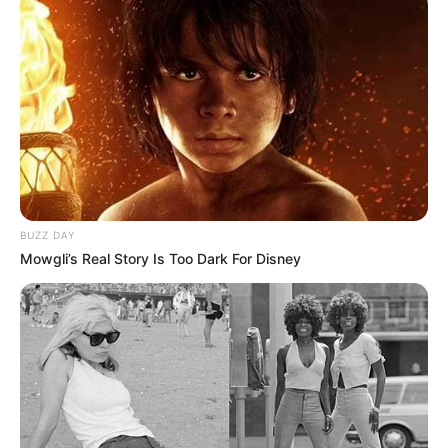
BUZZ DAY
Mowgli’s Real Story Is Too Dark For Disney