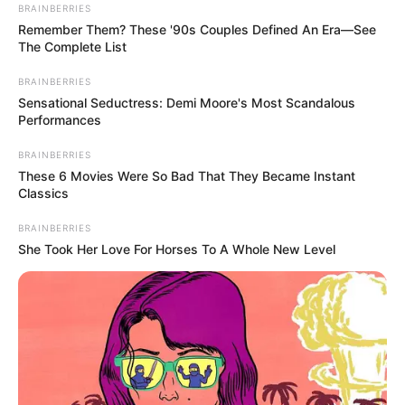
BRAINBERRIES
házasságkötés ünnepélyes pillanatai tele voltak
Remember Them? These '90s Couples Defined An Era—See
érzelemmel és boldogsággal. A család és a barátok
The Complete List
körében Zalatnay Sarolta egy új fejezetet kezdett,
BRAINBERRIES
feltöltve a szívét szeretettel. „Egy új kezdet, tele
Sensational Seductress: Demi Moore's Most Scandalous
lehetőségekkel és álmokkal, amik most már valóra
Performances
válhatnak,” tette hozzá.
BRAINBERRIES
These 6 Movies Were So Bad That They Became Instant
Classics
BRAINBERRIES
She Took Her Love For Horses To A Whole New Level