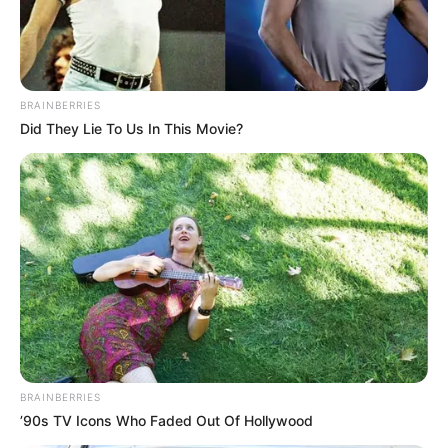
BRAINBERRIES
Did They Lie To Us In This Movie?
BRAINBERRIES
’90s TV Icons Who Faded Out Of Hollywood
78 Évesen Ment Férjhez: Zalatnay Sarolta VÉGRE