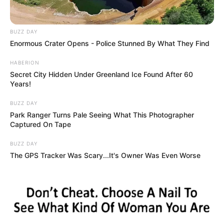
BUZZ DAY
Enormous Crater Opens - Police Stunned By What They Find
HABERION
Secret City Hidden Under Greenland Ice Found After 60
Years!
BUZZ DAY
Park Ranger Turns Pale Seeing What This Photographer
Captured On Tape
BUZZ DAY
The GPS Tracker Was Scary...It's Owner Was Even Worse