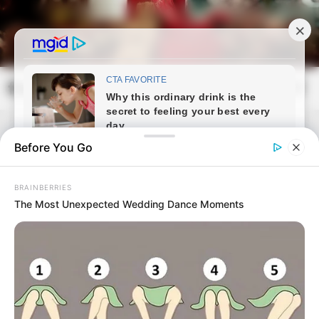
Skip
to
content
frissvilag.com
Mai
Open
Men
Search
Before You Go
BRAINBERRIES
The Most Unexpected Wedding Dance Moments