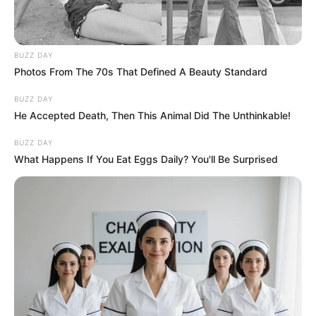
BUZZ DAY
Photos From The 70s That Defined A Beauty Standard
BUZZ DAY
He Accepted Death, Then This Animal Did The Unthinkable!
BUZZ DAY
What Happens If You Eat Eggs Daily? You'll Be Surprised