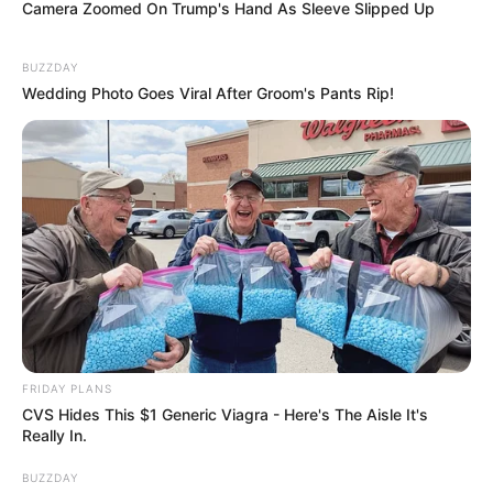
Camera Zoomed On Trump's Hand As Sleeve Slipped Up
BUZZDAY
Wedding Photo Goes Viral After Groom's Pants Rip!
FRIDAY PLANS
CVS Hides This $1 Generic Viagra - Here's The Aisle It's
Really In.
BUZZDAY