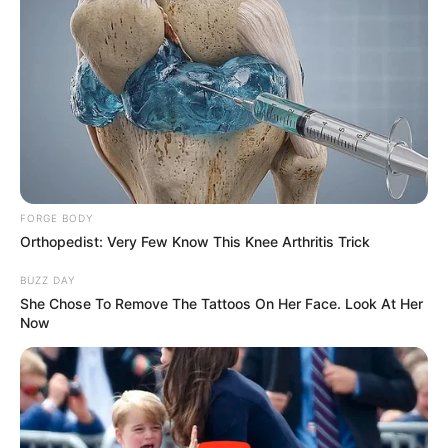
FORGE BODY
Orthopedist: Very Few Know This Knee Arthritis Trick
BUZZ DAY
She Chose To Remove The Tattoos On Her Face. Look At Her
Now
Megmérgezték Gáspár Evelint –
Győzike megrendülten
nyilatkozott: „Az italába tettek
valamit…”