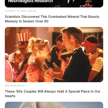
Posted
Friss hírek
COGNITIVE WELLNESS
in
Scientists Discovered This Overlooked Mineral That Boosts
Olyan gyorsan történt! Drámai
Memory In Seniors Over 60
hír érkezett Gáspár Evelinről –
Győzike megrendülten
nyilatkozott:
𝐂𝐢𝐤𝐤 𝐚
𝐡𝐨𝐳𝐳𝐚́𝐬𝐳𝐨́𝐥𝐚́𝐬𝐨𝐤𝐧𝐚́𝐥!
by
Szerző
•
March 29, 2026
BRAINBERRIES
These '90s Couples Will Always Hold A Special Place In Our
Hearts