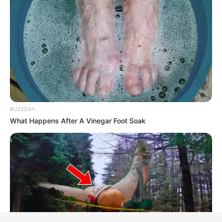
BUZZDAY
What Happens After A Vinegar Foot Soak