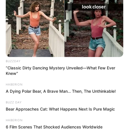
BUZZDAY
“Classic Dirty Dancing Mystery Unveiled—What Few Ever
Knew"
HABERION
A Dying Polar Bear, A Brave Man… Then, The Unthinkable!
BUZZ DAY
Bear Approaches Cat: What Happens Next Is Pure Magic
HABERION
6 Film Scenes That Shocked Audiences Worldwide