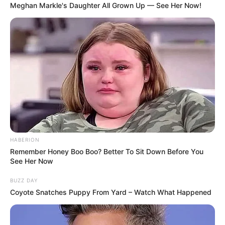
Meghan Markle's Daughter All Grown Up — See Her Now!
Nehéz napokat él át a Gáspár család:
Gáspár
Evelin
, Gáspár Győző elsőszülött lánya, egy
családi-baráti összejövetelen lett rosszul – később
HABERION
az orvosok megdöbbentő diagnózist állítottak
Remember Honey Boo Boo? Better To Sit Down Before You
fel:
valaki megmérgezte
.
See Her Now
BUZZ DAY
Az esetet követően Győző úgy döntött, maga
Coyote Snatches Puppy From Yard – Watch What Happened
szólal meg először, nehogy találgatások kapjanak
szárnyra. A showman megtörten vallott arról, mi