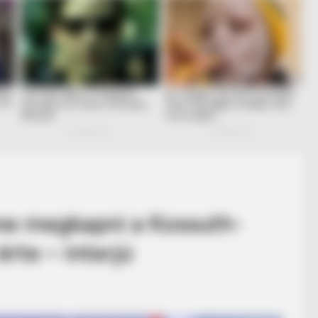
sne megkapni a Kossuth-
rte – interjú