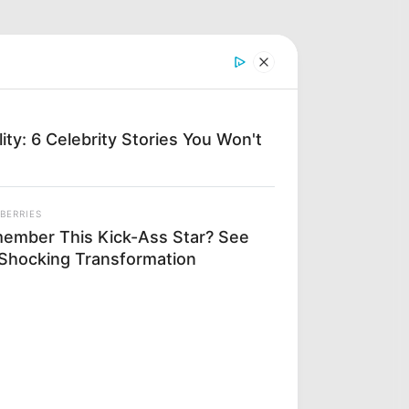
ty: 6 Celebrity Stories You Won't
BERRIES
ember This Kick-Ass Star? See
 Shocking Transformation