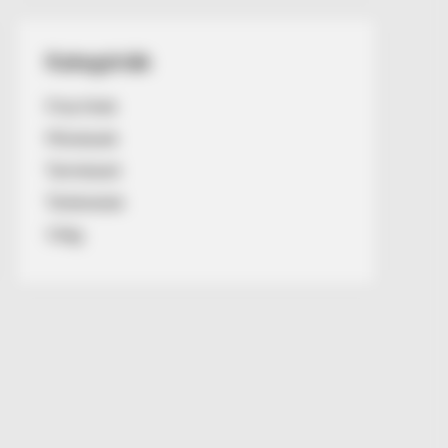
Kategóriák
Friss hírek
Művészek
Természet
Történetek
Világ