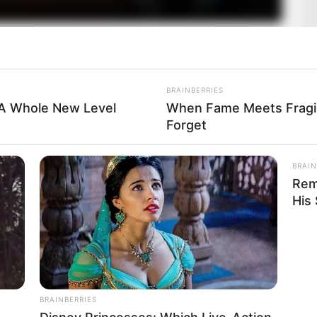
BRAINBERRIES
 A Whole New Level
When Fame Meets Fragili
Forget
BRAIN
Rem
His
BRAINBERRIES