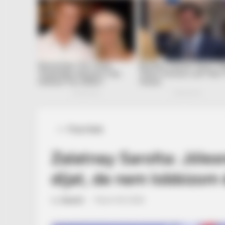
Posted
Friss hírek
in
Zalatnay Sarolta: Jóle
díjat, de nem lobbizom é
by
Szerző
•
March 29, 2026