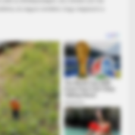
 jobb az állóképességem, de a térdem ezt már
probléma, és nagyon remélem, hogy megúszom a
BRAINBERRIES
BRAIN
n't
If Looks Could Kill, These Women
The
Would Be On Top
The