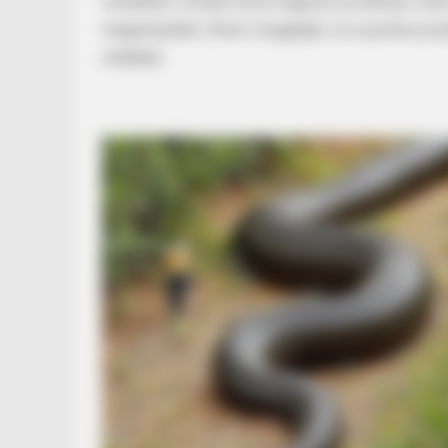
csináltam. Ennek most megvan az előnye, mert
megsínylette. Most vizsgálják, mi a pontos 
műtétet.
BRAINBERRIES
The World Cup 2026 Facts Fans Ca
Stop Talking About