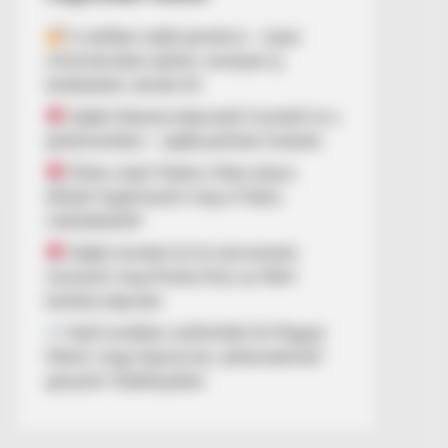
A széfben talált pendrive – olyan
információkat rejthet, amelyek új
kérdéseket vetnek fel
Újabb fideszes képviselő mondott le a
parlamentben – újabb politikai fordulat
Óriási a baj? Dobrev Klára súlyos
állítást fogalmazott meg a Fidesz
működéséről!
Újabb neveket és öt szervezetet
nevezett meg Molnár Áron az NKA-
botrány kapcsán
Nyílt levélben szólították fel Magyar
Pétert, hogy fejezze be „óellenzékinek”
gúnyolni Hadházyékat