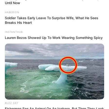
Until Now
HABERION
Soldier Takes Early Leave To Surprise Wife, What He Sees
Breaks His Heart
INSTANTHUB
Lauren Bezos Showed Up To Work Wearing Something Spicy
BUZZ DAY
Fishermen See An Animal On An Iceberg, But Then They Look