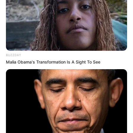
Számtalan okot tudnék mondani, de én most csak
BUZZDAY
egyet fogok. Szeretném a gyerekeimnek azt
Malia Obama's Transformation Is A Sight To See
mondani, hogy nyugodtan küzdjetek, dolgozzatok
keményen, tanuljatok sokat, legyetek a legjobbak
abban, amit szerettek, amit csináltok, és akkor
sikeres emberek lesztek, és boldogok. És nem
szeretném nekik azt mondani, hogy »Figyeljetek,
tök mindegy, ne tanuljatok, ne tegyetek
erőfeszítéseket! Nem baj, hogyha nem vagytok
abban annyira jók, amit csináltok, lehettek