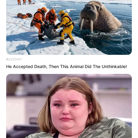
BUZZDAY
He Accepted Death, Then This Animal Did The Unthinkable!