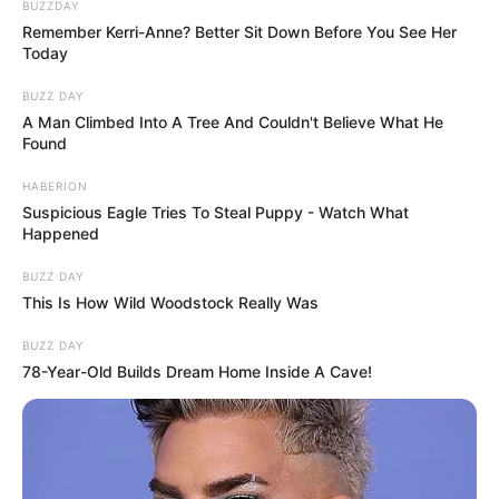
BUZZDAY
Remember Kerri-Anne? Better Sit Down Before You See Her
Today
BUZZ DAY
View this post on Instagram
A Man Climbed Into A Tree And Couldn't Believe What He
Found
HABERION
Suspicious Eagle Tries To Steal Puppy - Watch What
Happened
BUZZ DAY
This Is How Wild Woodstock Really Was
BUZZ DAY
78-Year-Old Builds Dream Home Inside A Cave!
A post shared by Lilu
(@lilugram)