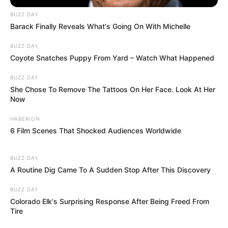
közepesek vagy akár gyengék is, a lényeg, hogy jól
helyezkedjetek, és akkor bármi lehet belőletek!
BUZZ DAY
Barack Finally Reveals What's Going On With Michelle
Lehettek Kossuth-díjasok, lehettek miniszterek,
lehettek milliárdosok ebben az országban,
BUZZ DAY
Coyote Snatches Puppy From Yard – Watch What Happened
mindegy, a lényeg a helyezkedés. Szóval ne
tegyetek ebbe energiát, nem baj, hogyha nem
BUZZ DAY
vagytok jók«
She Chose To Remove The Tattoos On Her Face. Look At Her
Now
HABERION
6 Film Scenes That Shocked Audiences Worldwide
BUZZ DAY
A Routine Dig Came To A Sudden Stop After This Discovery
BUZZ DAY
Colorado Elk's Surprising Response After Being Freed From
Tire