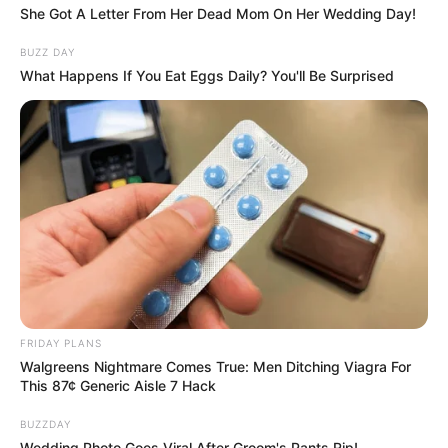
She Got A Letter From Her Dead Mom On Her Wedding Day!
BUZZ DAY
What Happens If You Eat Eggs Daily? You'll Be Surprised
FRIDAY PLANS
Walgreens Nightmare Comes True: Men Ditching Viagra For
This 87¢ Generic Aisle 7 Hack
BUZZDAY
Wedding Photo Goes Viral After Groom's Pants Rip!