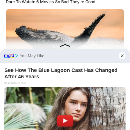
Dare To Watch: 6 Movies So Bad They're Good
BRAINBERRIES
Is There An Intersex Whale? This Finding Baffles Science
BRAINBERRIES
Clothes And Shoes Are The Real Challenges For This Family!
BRAINBERRIES
The Insane True Stories Behind Cameron's Biggest Films