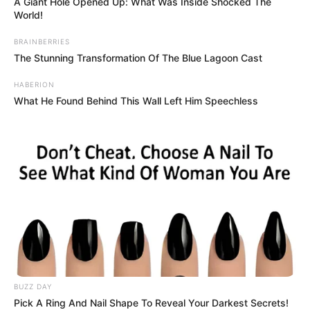
A Giant Hole Opened Up: What Was Inside Shocked The
World!
BRAINBERRIES
The Stunning Transformation Of The Blue Lagoon Cast
HABERION
What He Found Behind This Wall Left Him Speechless
BUZZ DAY
Pick A Ring And Nail Shape To Reveal Your Darkest Secrets!