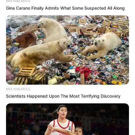
BRAINBERRIES
Gina Carano Finally Admits What Some Suspected All Along
BRAINBERRIES
Scientists Happened Upon The Most Terrifying Discovery