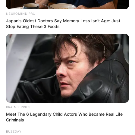
Posted
Friss hírek
NEUROMIND PRO
in
Japan's Oldest Doctors Say Memory Loss Isn't Age: Just
Lilu elmondta, miért nem szavaz
Stop Eating These 3 Foods
Orbán Viktorra
by
Szerző
•
April 8, 2026
BRAINBERRIES
Meet The 6 Legendary Child Actors Who Became Real Life
Criminals
BUZZDAY