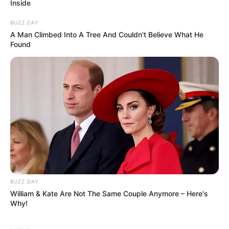
Inside
BUZZ DAY
A Man Climbed Into A Tree And Couldn't Believe What He
Found
BUZZ DAY
William & Kate Are Not The Same Couple Anymore – Here's
Why!