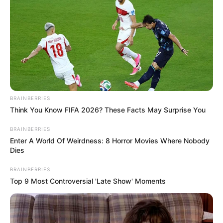
BRAINBERRIES
J. D. Vance amerikai alelnök a keddi, Orbán
Think You Know FIFA 2026? These Facts May Surprise You
Viktorral közösen tartott sajtótájékoztatón nyíltan
támogatásáról biztosította a magyar
BRAINBERRIES
Enter A World Of Weirdness: 8 Horror Movies Where Nobody
miniszterelnököt a választási kampányban.
Dies
A magyar kormány élő online közvetítésében az
BRAINBERRIES
Top 9 Most Controversial 'Late Show' Moments
első mondatoknál végig az amerikai alelnököt
mutatták, így csak a helyszínen ülők számára volt
látható, hogy Orbán Viktor milyen kézmozdulatot