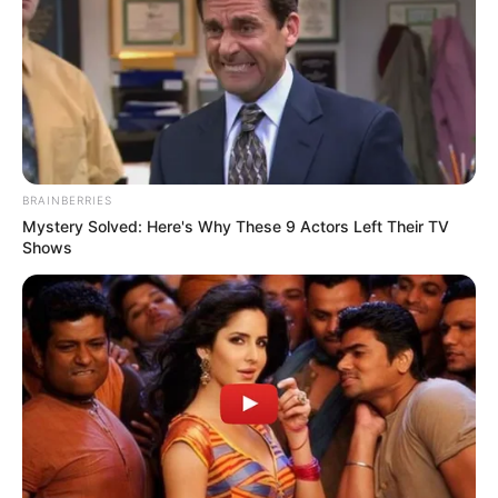
BRAINBERRIES
Mystery Solved: Here's Why These 9 Actors Left Their TV
Shows
A magyar kormány közvetítésében nem lehetett
látni a mozdulatot. A miniszterelnök akkor
nyilvánult meg, amikor az amerikai alelnök a biztos
választási győzelméről beszélt.