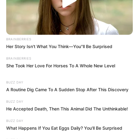
követően a két politikus egy közös nagygyűlést is
tart.
BRAINBERRIES
Her Story Isn't What You Think—You''ll Be Surprised
BRAINBERRIES
She Took Her Love For Horses To A Whole New Level
BUZZ DAY
A Routine Dig Came To A Sudden Stop After This Discovery
BUZZ DAY
He Accepted Death, Then This Animal Did The Unthinkable!
BUZZ DAY
What Happens If You Eat Eggs Daily? You'll Be Surprised