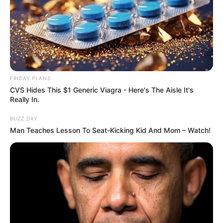
FRIDAY PLANS
CVS Hides This $1 Generic Viagra - Here's The Aisle It's
Really In.
BUZZ DAY
Man Teaches Lesson To Seat-Kicking Kid And Mom – Watch!