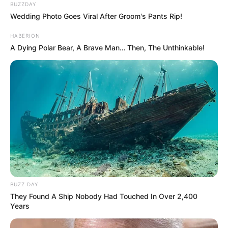
BUZZDAY
Wedding Photo Goes Viral After Groom's Pants Rip!
HABERION
A Dying Polar Bear, A Brave Man… Then, The Unthinkable!
BUZZ DAY
They Found A Ship Nobody Had Touched In Over 2,400
Years