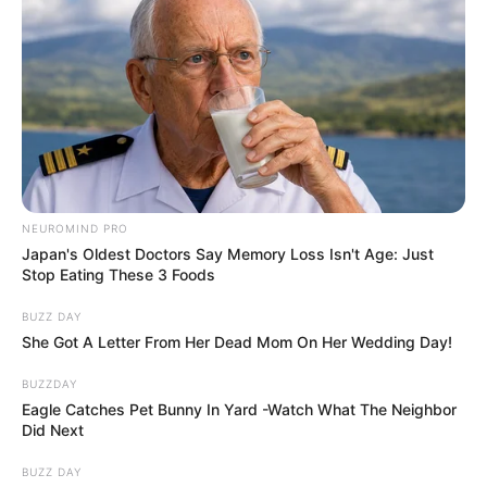
NEUROMIND PRO
Japan's Oldest Doctors Say Memory Loss Isn't Age: Just
Stop Eating These 3 Foods
BUZZ DAY
She Got A Letter From Her Dead Mom On Her Wedding Day!
BUZZDAY
Eagle Catches Pet Bunny In Yard -Watch What The Neighbor
Did Next
BUZZ DAY