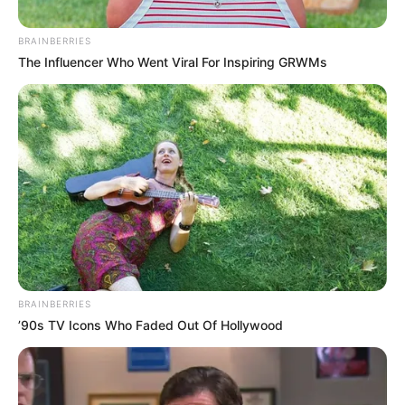
Posted
Friss hírek
BRAINBERRIES
in
The Influencer Who Went Viral For Inspiring GRWMs
Orbán kézmozdulata elárulta,
nem annyira biztos a választási
győzelmében, mint J. D. Vance
by
Szerző
•
April 8, 2026
BRAINBERRIES
’90s TV Icons Who Faded Out Of Hollywood