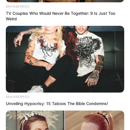
Nagy volt a pánik, a rendőrség pedig lezárta az
BRAINBERRIES
útszakaszt.
TV Couples Who Would Never Be Together: 9 Is Just Too
Weird
BRAINBERRIES
Unveiling Hypocrisy: 15 Taboos The Bible Condemns!