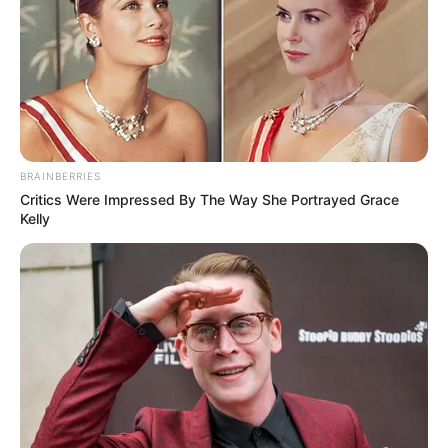
BRAINBERRIES
Critics Were Impressed By The Way She Portrayed Grace
Kelly
Hirtelen úgy éreztem magamat, mintha egy
katasztrófafilm forgatásába csöppentem volna. –
nyilatkozta akkor lapunknak egy szemtanú. Most
kiderült, hogy az egyik balesetben résztvevő
személy sajnos a debreceni Csokonai Nemzeti
Színház tagja volt, aki kórházi kezelései ellenére
másfél héttel a katasztrofális eset után életét