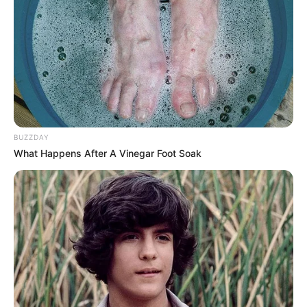
BUZZDAY
What Happens After A Vinegar Foot Soak