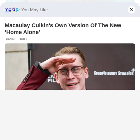
BUZZ DAY
Scientists Just Shocked The World In The Black Sea!
BUZZ DAY
A Routine Dig Came To A Sudden Stop After This Discovery
BUZZ DAY
Climbers Find A House In The Mountains - Then They Look
Inside