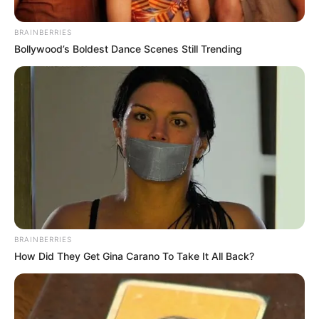
Posted
Friss hírek
in
BRAINBERRIES
Feldolgozhatatlan tragédia!
Bollywood’s Boldest Dance Scenes Still Trending
Búcsúzik a család, búcsúzik az
ország! Hatalmas név távozott
közülünk fájóan fiatalon! Ugye
tudjátok, ki volt Ő:
by
Szerző
•
May 7, 2026
BRAINBERRIES
How Did They Get Gina Carano To Take It All Back?