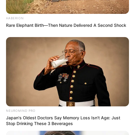
HABERION
Rare Elephant Birth—Then Nature Delivered A Second Shock
NEUROMIND PRO
Japan's Oldest Doctors Say Memory Loss Isn't Age: Just
Stop Drinking These 3 Beverages