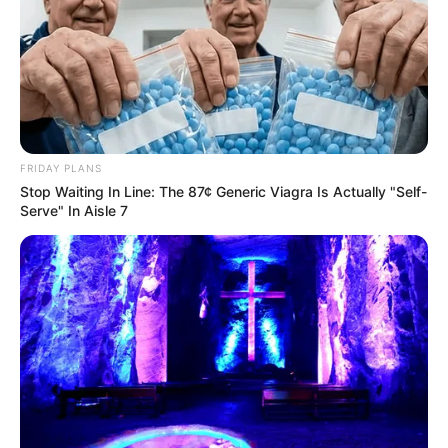
Posted
Friss hírek
in
1 perce érkezett! Meghalt a 9
éves Kinga! Az egész országot
megrendítették a halálának
körülményei:
FRIDAY PLANS
Stop Waiting In Line: The 87¢ Generic Viagra Is Actually "Self-
by
Szerző
•
May 7, 2026
Serve" In Aisle 7