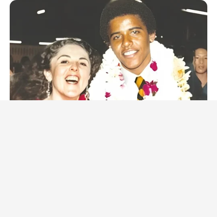
BUZZDAY
The Truth About Barack Obama's Parents Is Spilling Out
BUZZ DAY
Scientists Just Shocked The World In The Black Sea!
BUZZ DAY
What Happens If You Eat Eggs Daily? You'll Be Surprised