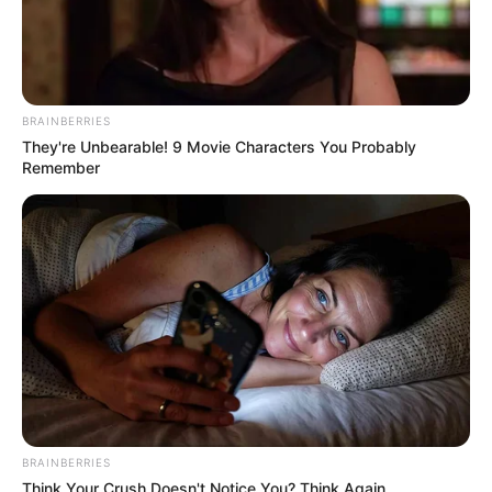
BRAINBERRIES
They're Unbearable! 9 Movie Characters You Probably
Remember
BRAINBERRIES
Think Your Crush Doesn't Notice You? Think Again