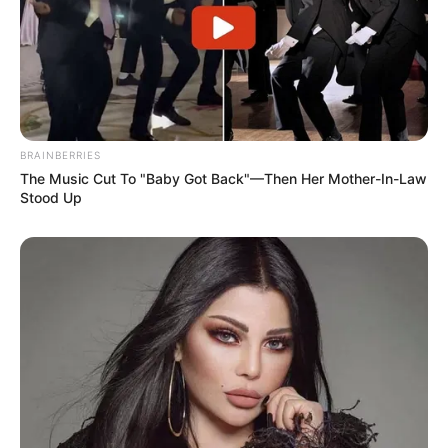
BRAINBERRIES
The Music Cut To "Baby Got Back"—Then Her Mother-In-Law
Stood Up