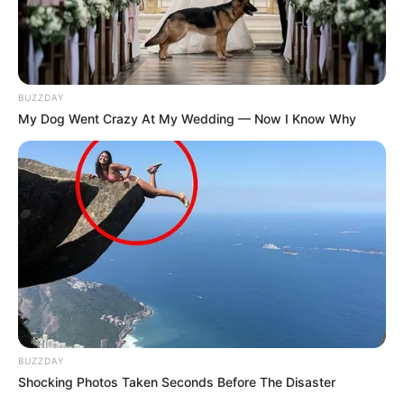
BUZZDAY
My Dog Went Crazy At My Wedding — Now I Know Why
BUZZDAY
Shocking Photos Taken Seconds Before The Disaster