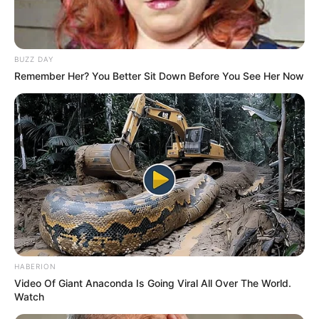
cél az volt, hogy a sérült állapotát annyira
stabilizálják, hogy esélye legyen eljutni a további
kórházi kezelésig.
BUZZ DAY
Remember Her? You Better Sit Down Before You See Her Now
Magyarországon példátlannak nevezték a
beavatkozást
Az ügy azért kapott országos figyelmet, mert
helyszíni thoracotomiáról, vagyis a mellkas
sürgősségi megnyitásáról volt szó. A beszámolók
szerint Dr. Dubóczki Zsolt steril műtői háttér és
modern gépek nélkül végezte el az életmentő
beavatkozást. A Telex és a HVG is arról írt, hogy az
HABERION
ilyen körülmények között, ilyen eredménnyel
Video Of Giant Anaconda Is Going Viral All Over The World.
végrehajtott beavatkozás Magyarországon
Watch
példátlannak, európai szinten is ritkaságnak számít.