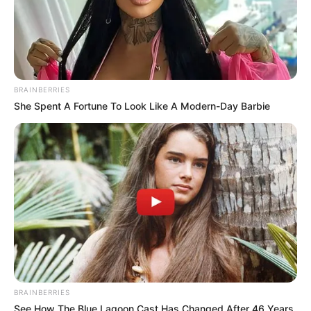
BRAINBERRIES
She Spent A Fortune To Look Like A Modern-Day Barbie
BRAINBERRIES
See How The Blue Lagoon Cast Has Changed After 46 Years