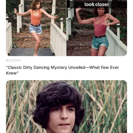
szerint a döntés mögött egy olyan mentési helyzet
állt, amely Magyarországon korábban példátlannak
számított.
BUZZDAY
“Classic Dirty Dancing Mystery Unveiled—What Few Ever
Knew"