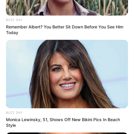
BUZZ DAY
Remember Albert? You Better Sit Down Before You See Him
Today
A férfi állapota percek alatt válságosra fordult
Dr. Dubóczki Zsolt a budaörsi légimentő helikopter
csapatával teljesített szolgálatot, amikor riasztást
kaptak egy súlyos sérülthöz. A helyszínre
BUZZ DAY
Monica Lewinsky, 51, Shows Off New Bikini Pics In Beach
Solténszky Mátyás paramedikussal és Vörös Tamás
Style
pilótával érkezett, ahol az Országos