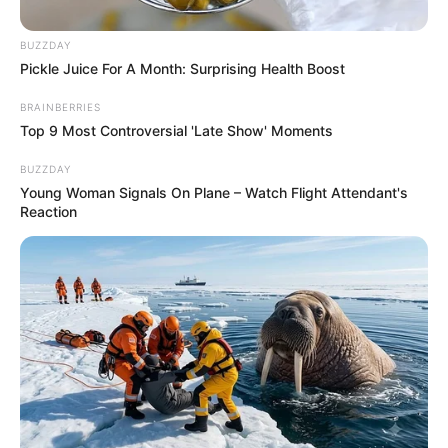
Posted
Friss hírek
in
BUZZDAY
Arany fokozatú elismerést
Pickle Juice For A Month: Surprising Health Boost
kapott Dr. Dubóczki Zsolt
BRAINBERRIES
főorvos , aki a nyílt utcán
Top 9 Most Controversial 'Late Show' Moments
megmentette a szíven szúrt férfi
BUZZDAY
Young Woman Signals On Plane – Watch Flight Attendant's
életét
Reaction
by
Szerző
•
May 11, 2026