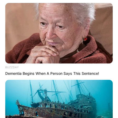
BUZZDAY
Dementia Begins When A Person Says This Sentence!