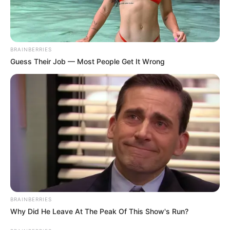
elismerés így nemcsak egy kitüntetés, hanem annak
a pillanatnak az elismerése is, amikor egy gyors,
bátor döntés egy ember életét jelentette.
BRAINBERRIES
Guess Their Job — Most People Get It Wrong
BRAINBERRIES
Why Did He Leave At The Peak Of This Show's Run?