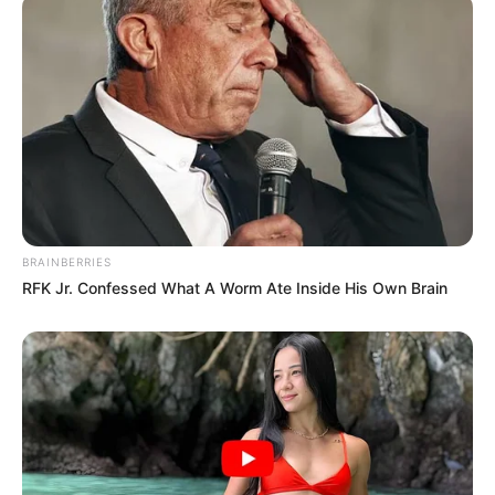
A sikerhez a légimentők, a paramedikus, a pilóta és
az OMSZ munkatársainak összehangolt munkája is
kellett.
A sérült túlélte, később személyesen mondott
köszönetet
Dr. Dubóczki Zsolt később arról beszélt: „Gyorsan
BRAINBERRIES
kell dönteni”. A főorvos szerint a
RFK Jr. Confessed What A Worm Ate Inside His Own Brain
daganatsebészetben és a légimentésben is szigorú
szabályrendszerre, felkészült csapatra és azonnali
döntésekre van szükség. A sérült férfit a helyszíni
beavatkozás után sikerült stabilizálni, majd
kórházba szállították. Később felépülése után
személyesen is köszönetet mondott azoknak, akik
megmentették az életét. Az arany fokozatú