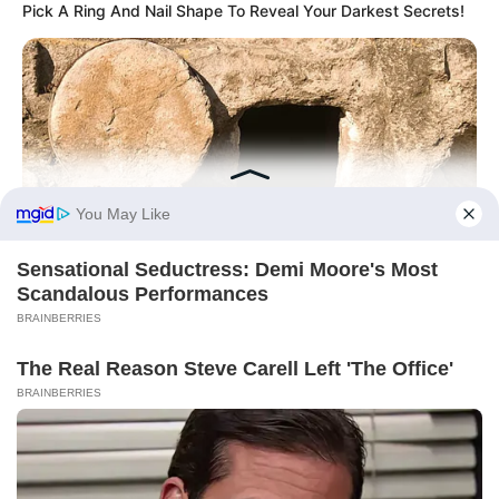
Pick A Ring And Nail Shape To Reveal Your Darkest Secrets!
BUZZ DAY
Jesus' Tomb Is Opened And Scientists Make An Incredible
Discovery