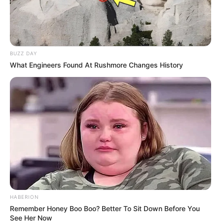
BUZZ DAY
What Engineers Found At Rushmore Changes History
HABERION
Remember Honey Boo Boo? Better To Sit Down Before You
See Her Now