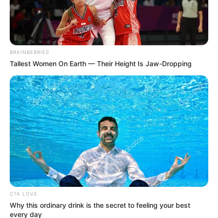
Posted
Friss hírek
in
Egy tiszás képviselő nem
BRAINBERRIES
szavazta meg miniszterelnöknek
Tallest Women On Earth — Their Height Is Jaw-Dropping
Magyar Pétert, megvan, ki volt
by
Szerző
•
May 11, 2026
CTA LOVE
Why this ordinary drink is the secret to feeling your best
every day