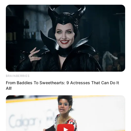
ebből könnyű lenne azt gondolni, hogy egy tiszás
képviselő nem állt be Magyar Péter mögé, de a
nyilvános tudósítások szerint a kép ennél
árnyaltabb. A HVG helyszíni beszámolója szerint
az egyetlen tartózkodó a KDNP-s Hargitai János
volt.
A 141 mandátum és a 140 igen miatt indult be a
parlamenti matek
BRAINBERRIES
From Baddies To Sweethearts: 9 Actresses That Can Do It
All!