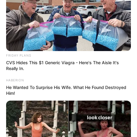
FRIDAY PLANS
CVS Hides This $1 Generic Viagra - Here's The Aisle It's
Really In.
HABERION
He Wanted To Surprise His Wife. What He Found Destroyed
Him!