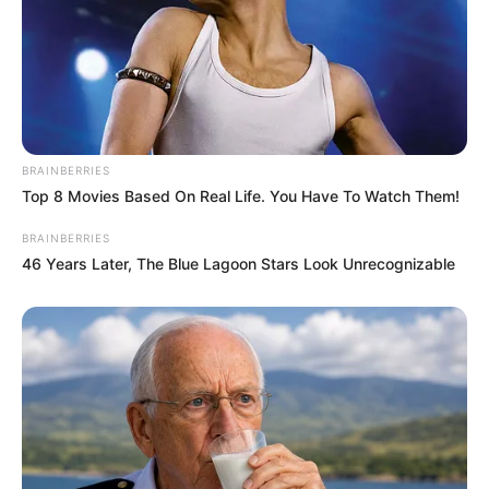
Jánosként azonosította. Vagyis politikai
érdekesség van, de bizonyított tiszás lázadás nincs.
Az ügy mégis megmutatta, hogy az új ciklusban
minden szavazatszámot, minden apró eltérést és
minden parlamenti mozdulatot nagyító alatt figyel
majd a nyilvánosság.
BRAINBERRIES
Top 8 Movies Based On Real Life. You Have To Watch Them!
BRAINBERRIES
46 Years Later, The Blue Lagoon Stars Look Unrecognizable