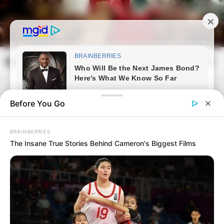
Skip
to
content
frissvilag.com
Mai
Open
Men
Search
Before You Go
BRAINBERRIES
The Insane True Stories Behind Cameron's Biggest Films