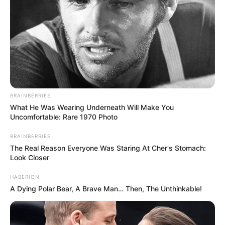
Szántó Georgina bejegyzése alapján a két pilóta
BRAINBERRIES
What He Was Wearing Underneath Will Make You
azt mondta neki, hogy a honvédségi
Uncomfortable: Rare 1970 Photo
repülésbiztonság területén súlyos gondokat látnak.
BRAINBERRIES
A beszámoló szerint szabályzatkezelési, elméleti
The Real Reason Everyone Was Staring At Cher's Stomach:
oktatási és általános repülésbiztonsági
Look Closer
hiányosságokról beszéltek. Az egyik pilóta állítólag
HABERION
így fogalmazott:
A Dying Polar Bear, A Brave Man… Then, The Unthinkable!
„előbb vagy utóbb katasztrófa fog bekövetkezni,
emberek fognak meghalni”.