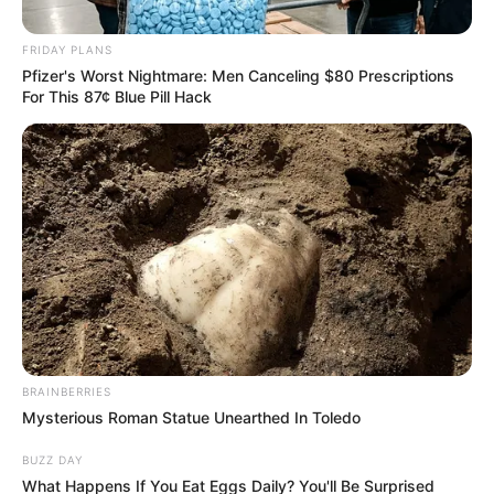
Posted
Friss hírek
FRIDAY PLANS
in
Pfizer's Worst Nightmare: Men Canceling $80 Prescriptions
Boritotta a bilit Szántó
For This 87¢ Blue Pill Hack
Georgina, Sulyok Tamás korábbi
kommunikációs
igazgatója.Nagyon durva dolkok
derültek ki
by
Szerző
•
May 12, 2026
BRAINBERRIES
Mysterious Roman Statue Unearthed In Toledo
BUZZ DAY
What Happens If You Eat Eggs Daily? You'll Be Surprised