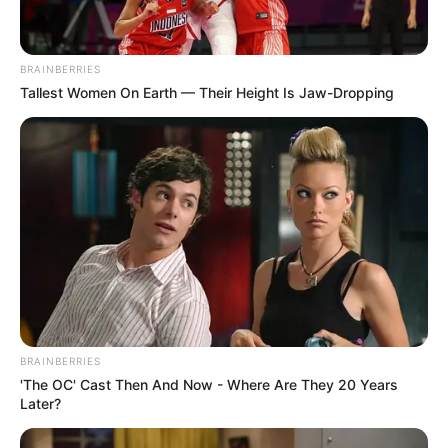
BRAINBERRIES
Tallest Women On Earth — Their Height Is Jaw-Dropping
BRAINBERRIES
'The OC' Cast Then And Now - Where Are They 20 Years
Later?