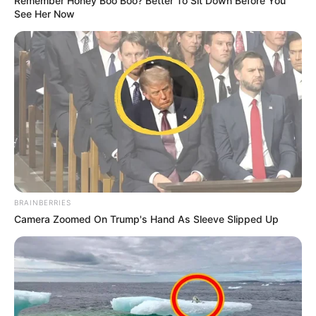
Remember Honey Boo Boo? Better To Sit Down Before You
See Her Now
BRAINBERRIES
Camera Zoomed On Trump's Hand As Sleeve Slipped Up