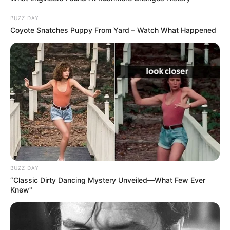
BUZZ DAY
Coyote Snatches Puppy From Yard – Watch What Happened
BUZZ DAY
“Classic Dirty Dancing Mystery Unveiled—What Few Ever
Knew"