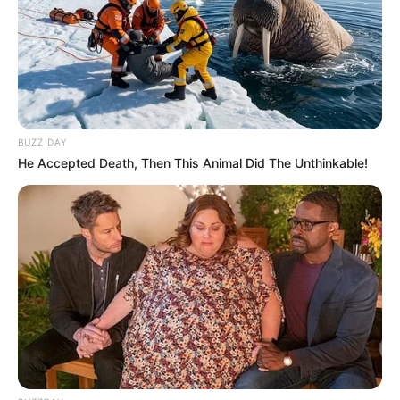
BUZZ DAY
He Accepted Death, Then This Animal Did The Unthinkable!