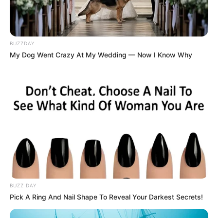
új politikai erő kerülhet hatalomra.
2. Kétharmados többség
BUZZDAY
Ez nem egyszerű győzelem:
My Dog Went Crazy At My Wedding — Now I Know Why
alkotmányozó többséget jelenthet.
3. Előzetes elismerés
Az, hogy Orbán Viktor már most gratulált:
– ritka politikai gesztus
– és erős jelzés a végeredmény irányáról
BUZZ DAY
Mi jöhet még?
Pick A Ring And Nail Shape To Reveal Your Darkest Secrets!
Fontos: