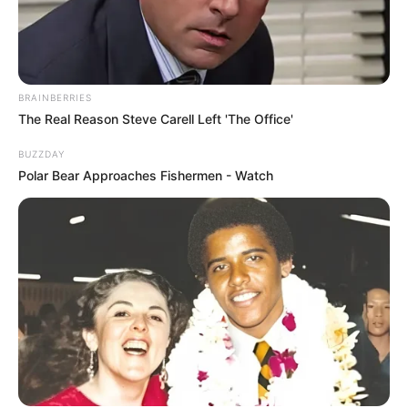
Posted
Friss hírek
in
Orbán gratulált Magyar
Péternek, győzött a Tisza
BRAINBERRIES
The Real Reason Steve Carell Left 'The Office'
by
Szerző
•
May 16, 2026
BUZZDAY
Polar Bear Approaches Fishermen - Watch