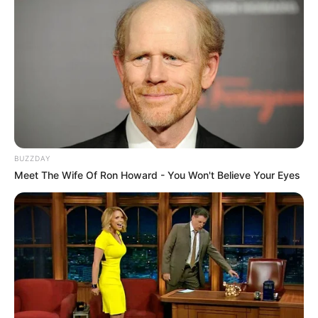
Az már a következő órákban végleg eldől.
Forrás: Magyar Péter Facebook-poszt
(2026.04.12.); választási részeredmények; Nemzeti
Választási Iroda
BUZZDAY
Meet The Wife Of Ron Howard - You Won't Believe Your Eyes