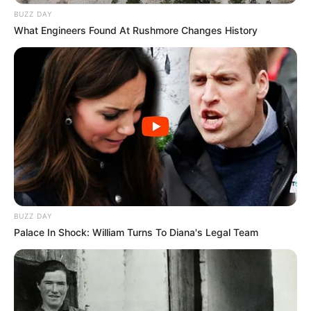
BUZZ DAY
What Engineers Found At Rushmore Changes History
BUZZ DAY
Palace In Shock: William Turns To Diana's Legal Team