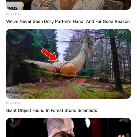
BUZZDAY
We’ve Never Seen Dolly Parton's Hand, And For Good Reason
BUZZDAY
Giant Object Found In Forest Stuns Scientists