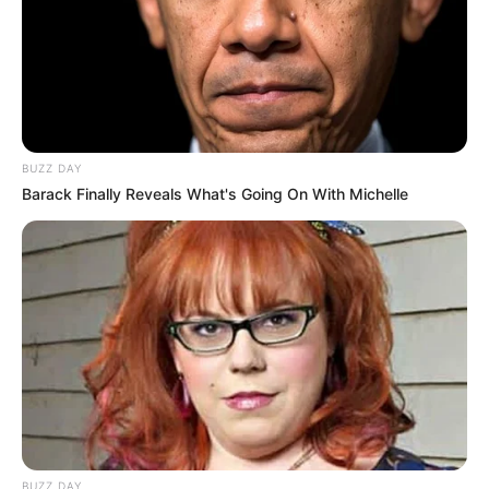
Magyar Péter közösségi oldalán jelentette be,
hogy:
BUZZ DAY
Barack Finally Reveals What's Going On With Michelle
BUZZ DAY