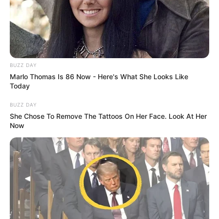
elismeri-e a vereséget a miniszterelnök.
Most már úgy tűnik:
BUZZ DAY
Marlo Thomas Is 86 Now - Here's What She Looks Like
Today
igen.
BUZZ DAY
Már számokban is látszik a fordulat
She Chose To Remove The Tattoos On Her Face. Look At Her
Now
A legfrissebb adatok (45,71%-os
feldolgozottságnál):
– Tisza Párt: 135 mandátum
– Fidesz–KDNP: 57 mandátum
– Mi Hazánk Mozgalom: 7 mandátum