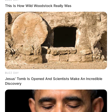
This Is How Wild Woodstock Really Was
Megvan a fordulat: Orbán Viktor már gratulált
Magyar Péternek – győzött a Tisza Párt
BUZZ DAY
Jesus' Tomb Is Opened And Scientists Make An Incredible
Discovery
Történelmi pillanat zajlik a magyar politikában: már
a hivatalos végeredmény előtt megszületett az első
nagy elismerés.