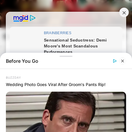
Skip
to
content
frissvilag.com
Mai
Open
Men
Search
Before You Go
BUZZDAY
Wedding Photo Goes Viral After Groom's Pants Rip!