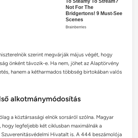
niszterelnök szerint megvárják május végét, hogy
óság önként távozik-e. Ha nem, jöhet az Alaptörvény
getés, hanem a kétharmados többség birtokában valós
első alkotmánymódosítás
lag a köztársasági elnök sorsáról szólna. Magyar
t, hogy legfeljebb két ciklusban maximálnák a
a Szuverenitásvédelmi Hivatalt is. A 444 beszámolója