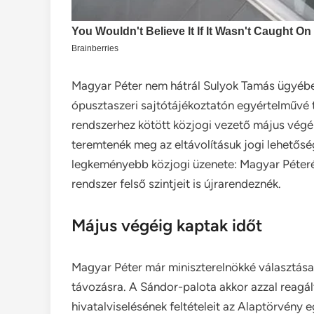
Magyar Péter nem hátrál Sulyok Tamás ügyében
ópusztaszeri sajtótájékoztatón egyértelművé tet
rendszerhez kötött közjogi vezető május vég
teremtenék meg az eltávolításuk jogi lehetősé
legkeményebb közjogi üzenete: Magyar Péter
rendszer felső szintjeit is újrarendeznék.
Május végéig kaptak időt
Magyar Péter már miniszterelnökké választása 
távozásra. A Sándor-palota akkor azzal reagált
hivatalviselésének feltételeit az Alaptörvény e