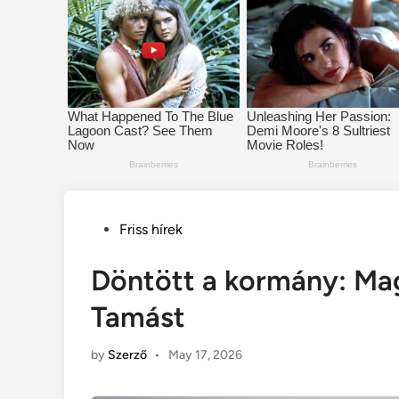
Posted
Friss hírek
in
Döntött a kormány: Mag
Tamást
by
Szerző
•
May 17, 2026