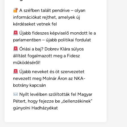
A széfben talált pendrive – olyan
információkat rejthet, amelyek új
kérdéseket vetnek fel
Újabb fideszes képviselő mondott le a
parlamentben – újabb politikai fordulat
Óriási a baj? Dobrev Klára súlyos
állítást fogalmazott meg a Fidesz
működéséről!
Újabb neveket és öt szervezetet
nevezett meg Molnár Áron az NKA-
botrány kapcsán
Nyílt levélben szólították fel Magyar
Pétert, hogy fejezze be „óellenzékinek”
gúnyolni Hadházyékat