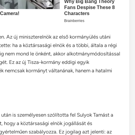
. Az új miniszterelnök az első kormányülés utáni
te: ha a köztársasági elnök és a többi, általa a régi
éig nem mond le önként, akkor alkotmánymódosítással
gét. Ez az új Tisza-kormány eddigi egyik
ék nemcsak kormányt váltanának, hanem a hatalmi
után is személyesen szólította fel Sulyok Tamást a
, hogy a köztársasági elnök jogállását és
gyértelműen szabályozza. Ez jogilag azt jelenti: az