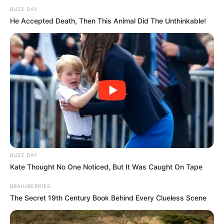
BUZZ DAY
He Accepted Death, Then This Animal Did The Unthinkable!
Ha valaki azt hitte volna, hogy 2026 legnagyobb
fordulata a politikában, a fociban vagy az
üzemanyagárban történik, akkor tévedett. A valódi
dráma ugyanis a képzeletbeli, mégis meglepően
komolyan vett „Magyarország Legszebb Férfija”
BUZZ DAY
gálán zajlott le, ahol a nemzet – legalábbis a
Kate Thought No One Noticed, But It Was Caught On Tape
fantáziánkban – végre pontot tett egy régóta
BRAINBERRIES
húzódó kérdés végére.
The Secret 19th Century Book Behind Every Clueless Scene
És a győztes: Stohl András.