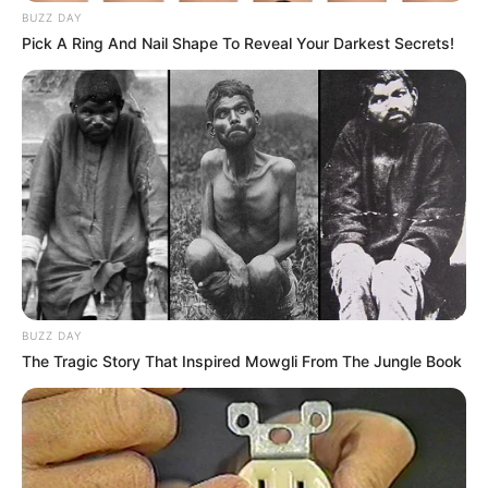
BUZZ DAY
Pick A Ring And Nail Shape To Reveal Your Darkest Secrets!
BUZZ DAY
The Tragic Story That Inspired Mowgli From The Jungle Book