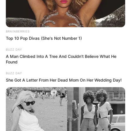
by
Szerző
•
May 23, 2026
BRAINBERRIES
Top 10 Pop Divas (She's Not Number 1)
BUZZ DAY
A Man Climbed Into A Tree And Couldn't Believe What He
Found
BUZZ DAY
She Got A Letter From Her Dead Mom On Her Wedding Day!