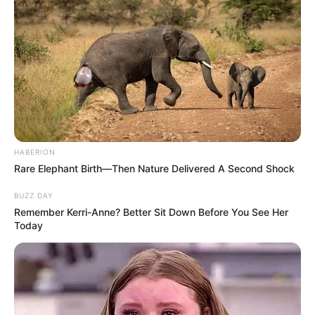
Igen. Ő. A színész. A műsorvezető. A férfi, aki több
karaktert formált meg pályafutása során, mint
ahány filter létezik az Instagramon.
HABERION
Rare Elephant Birth—Then Nature Delivered A Second Shock
BUZZ DAY
Remember Kerri-Anne? Better Sit Down Before You See Her
Today