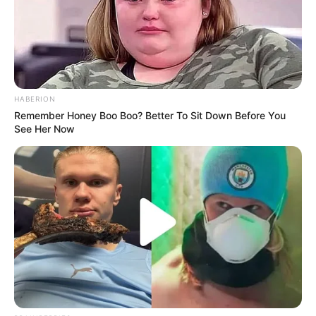
HABERION
Remember Honey Boo Boo? Better To Sit Down Before You
See Her Now
A döntő estéjén Stohl olyan természetességgel
lépett a színpadra, mintha csak egy újabb
premierre érkezne a Nemzetibe, nem pedig azért,
hogy hivatalosan is elnyerje a „Legszebb Férfi”
titulust. Nem volt túlzás, nem volt dráma – csak az
a bizonyos jelenlét. Az a fajta magabiztosság, ami
nem kiabál, csak egyszerűen ott van, és mindenki