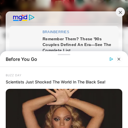
Skip
to
content
frissvilag.com
Mai
Open
Men
Search
Before You Go
BUZZ DAY
Scientists Just Shocked The World In The Black Sea!
Posted
Friss hírek
in
Stohl András lett Magyarország
legszebb középkorú férfija!