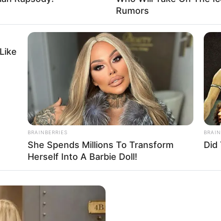
Rumors
apban
Like
 ígérkezik a nyugdíjasok számára, ám február
vi nyugdíj mellé megérkezik a 13. havi nyugdíj teljes
edrésze is, amely teljesen új elemként jelenik meg a
zatos bevezetése 2026-ban indul el, hogy 2029-re
BRAINBERRIES
BRAIN
She Spends Millions To Transform
Did
Herself Into A Barbie Doll!