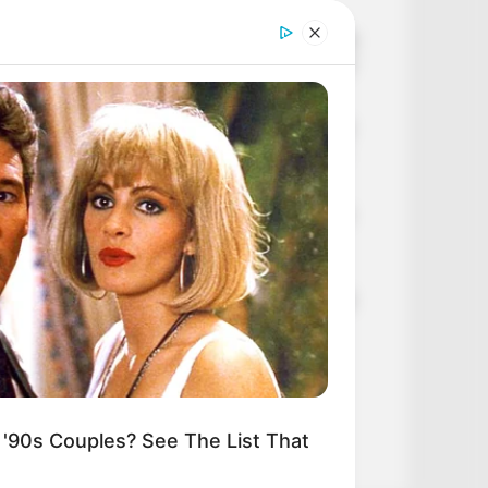
Nyílt levélben szólították fel Magyar
Pétert, hogy fejezze be „óellenzékinek”
gúnyolni Hadházyékat
Kiderült! Ezért nem engedték, hogy
Hadházy Ákos legyen az elszámoltató
BERRIES
hivatal vezetője
 Chapel Of Sound Amphitheater -
hitectural Marvels
Orbán Viktor Tusnádfürdőn: „Amit a
TISZA művel, az bűncselekmény, és
ennek még komoly jelentősége lesz”
BEKAPCSOLVA MARADT MAGYAR
PÉTER MIKROFONJA – MEGLEPŐ
RÉSZLET DERÜLT KI
Visszaszámlálás: Magyar Péter
napokon belül meghozhatja eddigi
'90s Couples? See The List That
legnagyobb döntését