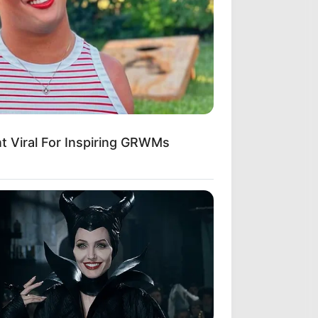
 Viral For Inspiring GRWMs
its What Some Suspected All
BERRIES