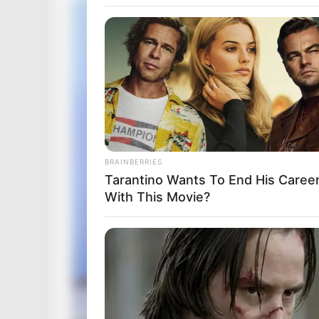
BRAINBERRIES
Tarantino Wants To End His Caree
With This Movie?
BRAINBERRIES
Most People Don't Know That The
Celebrities Are Muslim