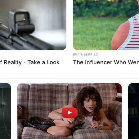
BRAINBERRIES
f Reality - Take a Look
The Influencer Who Went
BRAINBERRIES
er 1)
Gina Carano Finally Adm
Along
BRAINBERRIES
BRAIN