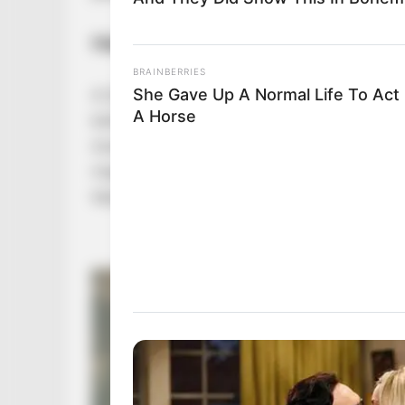
Három külön juttatás egyetlen hón
BRAINBERRIES
She Gave Up A Normal Life To Act 
A 2026-os év már önmagában is kiemelkedőnek
A Horse
különösen erős kezdést hoz, hiszen a rendes ha
összege, valamint a 14. havi nyugdíj első negy
magyar nyugdíjrendszerben, és amelynek foko
teljes havi pluszjuttatássá váljon.