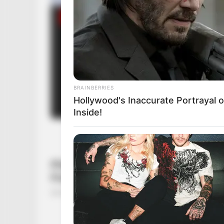
BRAINBERRIES
Hollywood's Inaccurate Portrayal o
Inside!
BRAINBERRIES
Top 10 Pop Divas (She's Not Numb