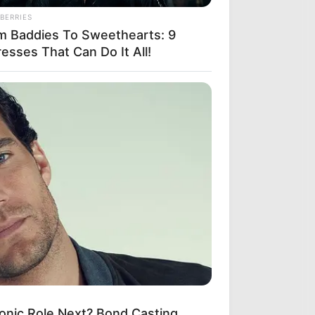
er A World Of Weirdness: 8 Horror
BERRIES
ies Where Nobody Dies
m Baddies To Sweethearts: 9
esses That Can Do It All!
onic Role Next? Bond Casting