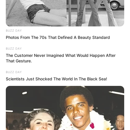
BUZZ DAY
Photos From The 70s That Defined A Beauty Standard
BUZZ DAY
The Customer Never Imagined What Would Happen After
That Gesture.
BUZZ DAY
Scientists Just Shocked The World In The Black Sea!
A TV2 videót mutatott arról a hétvégi buliról,
amelyben Egressy Mátyás is járt – új részletek
derültek ki