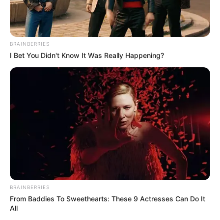
BRAINBERRIES
I Bet You Didn't Know It Was Really Happening?
BRAINBERRIES
From Baddies To Sweethearts: These 9 Actresses Can Do It
All