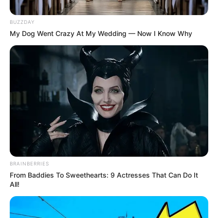
Posted
Friss hírek
BUZZDAY
in
My Dog Went Crazy At My Wedding — Now I Know Why
DRÁMAI FELVÉTEL KERÜLT
ELŐ! A TV2 videót mutatott
arról a hétvégi buliról, ahol
Egressy Mátyás is ott volt – és
amit eddig senki sem látott, az
most mindent új megvilágításba
helyezhet!
by
Szerző
•
January 21, 2026
BRAINBERRIES
From Baddies To Sweethearts: 9 Actresses That Can Do It
All!