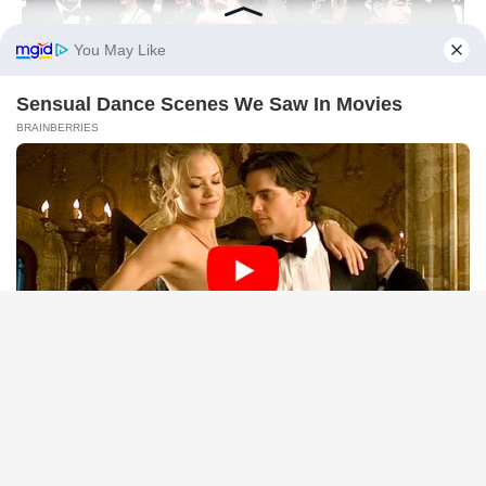
BUZZ DAY
Chrissy Metz Is So Skinny Now And She Looks Like A Model