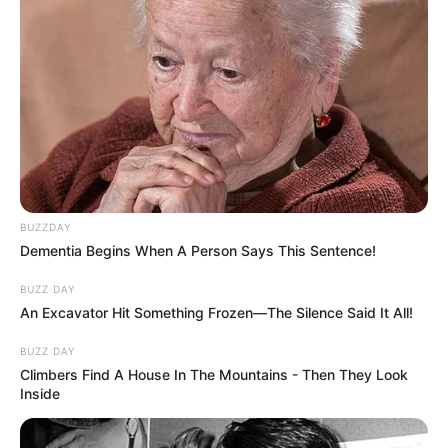
helyzetben, és semmi nem utalt arra, hogy bajba
kerülhet.
BUZZDAY
Dementia Begins When A Person Says This Sentence!
BUZZ DAY
An Excavator Hit Something Frozen—The Silence Said It All!
BUZZ DAY
Climbers Find A House In The Mountains - Then They Look
Inside