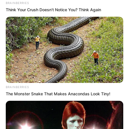
BRAINBERRIES
Think Your Crush Doesn't Notice You? Think Again
BRAINBERRIES
The Monster Snake That Makes Anacondas Look Tiny!