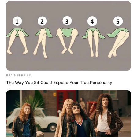
választ várnak arra, mi történhetett a fiatal fiúval
azután, hogy az Örs vezér terén leszállt a buszról.
BRAINBERRIES
The Way You Sit Could Expose Your True Personality