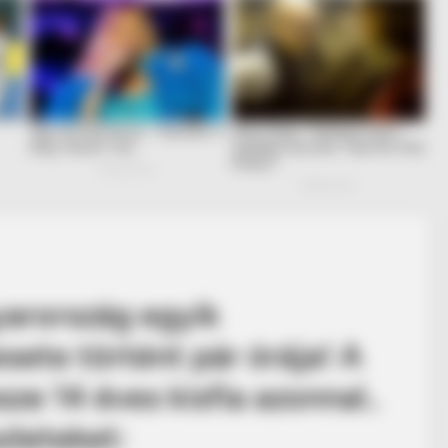
arország egyik
sete történt pár órája! A
ze 14 éves kisfia azonnal..
zleteket: