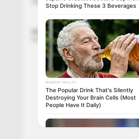
esélye sem volt megállni, a mozdony mindkettő
Stop Drinking These 3 Beverages
MEMORY HEALTH
The Popular Drink That's Silently
Destroying Your Brain Cells (Most
People Have It Daily)