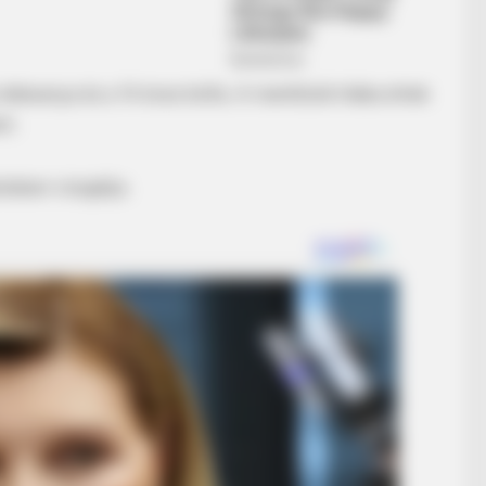
 édesanya és a 14 éves kisfia. A mentősök hiába értek
ni.
ásban vizsgálja.
ot To Smile When You