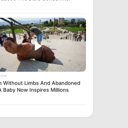
RION
n Without Limbs And Abandoned
A Baby Now Inspires Millions
ling Puppys - Watch What