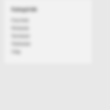
Kategóriák
Friss hírek
Művészek
Természet
Történetek
Világ