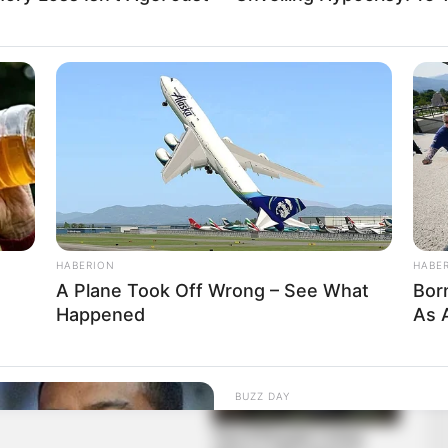
jüket halálra gázolta.
HABERION
HABE
A Plane Took Off Wrong – See What
Bor
Happened
As 
BUZZ DAY
Monkey Gang Keep Stea
Happened!