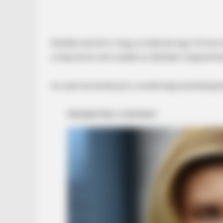
Később derült ki, hogy az áldozat egy 53 éves
a helyszínre nem tudták az életüket megmente
Az eset körülményeit a rendőrség büntetőeljár
BUZZ DAY
Remember Tiger's Ex-Wife? Try N
See Her Now