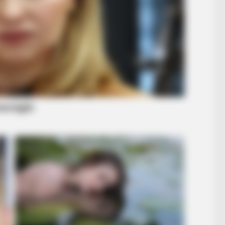
RADAR MEDIA
RADA
k
Owner Made Shadow Figures —
11 
Kitten's Reaction Shocked Millions
Tru