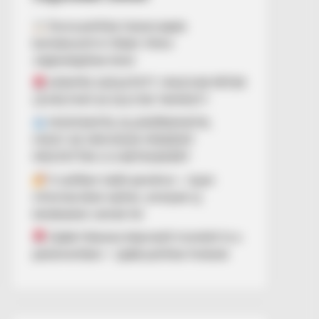
Durva politikai összecsapás
bontakozott ki Orbán Viktor
végkielégítése körül
DÖNTÉS SZÜLETETT: MAGYAR PÉTER
LEVÁLTHATJA SULYOK TAMÁST?
MOSTANTÓL ELLENŐRIZHETIK,
HOGY AZ ORVOSOK MINDENT
MEGTETTEK-E A BETEGEKÉRT
A széfben talált pendrive – olyan
információkat rejthet, amelyek új
kérdéseket vetnek fel
Újabb fideszes képviselő mondott le a
parlamentben – újabb politikai fordulat