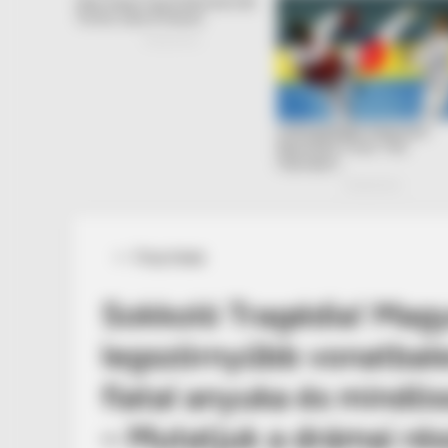
Posted
Friss hírek
in
Sokkoló Tragédia! Magy
legszörnyűbb vonatbale
fiatal anyuka és mindöss
– Mutatjuk a drámai rés