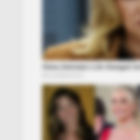
BUZZ DAY
Kate Middleton's Daring Outfit Too
Prince William's Breath Away