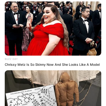
BUZZ DAY
Chrissy Metz Is So Skinny Now And She Looks Like A Model