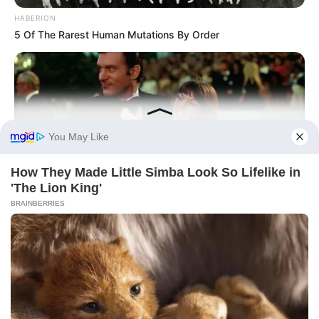
HABERION
5 Of The Rarest Human Mutations By Order
BRAINBERRIES
The Unhinged 1970 Oscar Photo They Tried To Bury: Look
Closely At His Tie