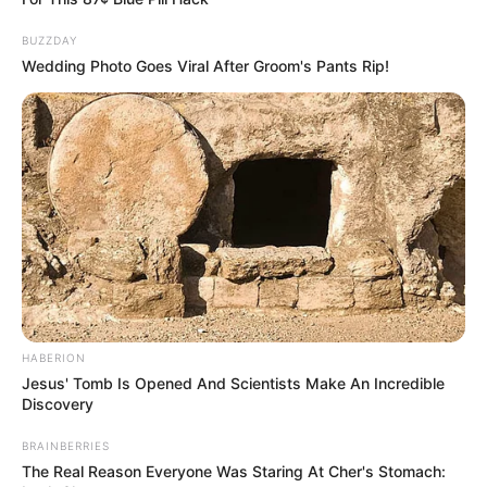
BUZZDAY
Wedding Photo Goes Viral After Groom's Pants Rip!
HABERION
Jesus' Tomb Is Opened And Scientists Make An Incredible
Discovery
BRAINBERRIES
The Real Reason Everyone Was Staring At Cher's Stomach: