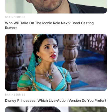
Karácsony másnapján pedig nagy izgalmakkal
mennek Veszprémbe – megtudtuk, hogy Csaba
édesapja megenyhülni látszik menye irányába, és
BRAINBERRIES
Who Will Take On The Iconic Role Next? Bond Casting
szeretettel várja őket a családi ünneplésre.
Rumors
BRAINBERRIES
Disney Princesses: Which Live-Action Version Do You Prefer?