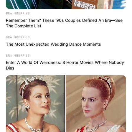
Posted
Friss hírek
BRAINBERRIES
in
Remember Them? These '90s Couples Defined An Era—See
Itt a drámai fordulat Vastag
The Complete List
Csabáéknál! Amikor már senki
BRAINBERRIES
nem számított rá, megtörténik
The Most Unexpected Wedding Dance Moments
by
Szerző
•
February 3, 2026
BRAINBERRIES
Enter A World Of Weirdness: 8 Horror Movies Where Nobody
Dies