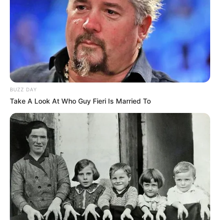
BUZZ DAY
Take A Look At Who Guy Fieri Is Married To