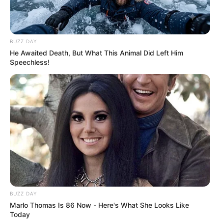
BUZZ DAY
He Awaited Death, But What This Animal Did Left Him
Speechless!
BUZZ DAY
Marlo Thomas Is 86 Now - Here's What She Looks Like
Today