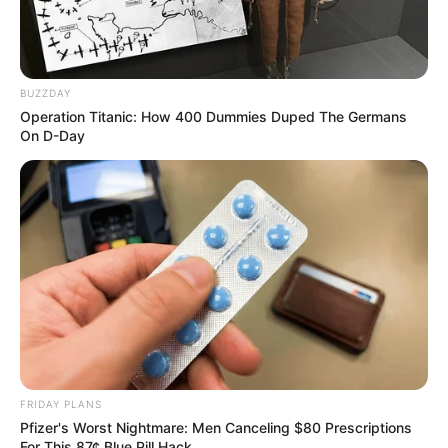
BUZZDAY
Operation Titanic: How 400 Dummies Duped The Germans
On D-Day
FRIDAY PLANS
Pfizer's Worst Nightmare: Men Canceling $80 Prescriptions
For This 87¢ Blue Pill Hack