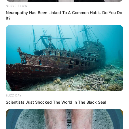
Anne Boleyn csak négy hónappal később vesztette
NERVE FLOW
el a fejét. Thomas Cromwell, Henry
Neuropathy Has Been Linked To A Common Habit. Do You Do
legmegbízhatóbb tanácsadója követné a példát. A
It?
király dühe legendássá vált. A szolgák arról
számoltak be, hogy az egyik pillanatban
ellenőrizhetetlenül sírt, a másikban pedig vérért
kiáltott. De az agysérülés csak Henry orvosi
rémálmának kezdete volt.
Ugyanaz a baleset, amely megváltoztatta a
személyiségét, egy régi sebet is felnyitott a lábán,
amely soha nem gyógyult meg. Ez az, ahol a
BUZZ DAY
történet átalakul tragédia testi horror. Henry
Scientists Just Shocked The World In The Black Sea!
évekkel korábban lábsérülést szenvedett, de az
1536-os baleset felszakította ezt a régi sebet.
Tudorban Angliában, antibiotikumok vagy a