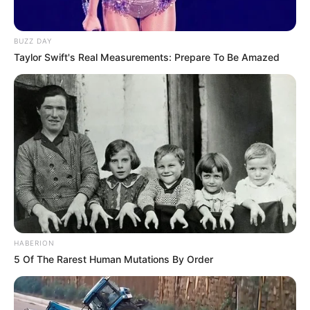
BUZZ DAY
Taylor Swift's Real Measurements: Prepare To Be Amazed
HABERION
5 Of The Rarest Human Mutations By Order