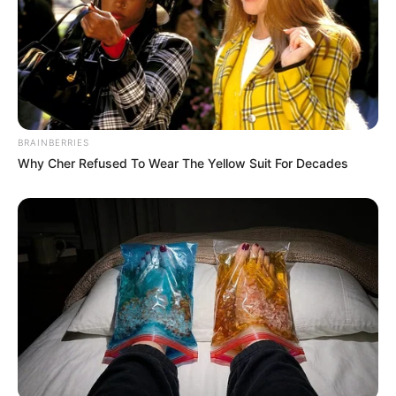
beszélt, verseket írt, zenét komponált, és
teológiáról vitatkozott Európa legfényesebb
elméivel, soha nem tért vissza erről a színtérről.
Helyette egy paranoid zsarnok alakult ki erőszakos
hangulatváltozásokkal, aki a következő 11 évben
terrorizálja Angliát.
BRAINBERRIES
Why Cher Refused To Wear The Yellow Suit For Decades
A történelmi feljegyzéseket tanulmányozó modern
idegtudósok most úgy vélik, hogy Henry traumás
agysérülést szenvedett a frontális lebenyben,
amely a személyiséget és az impulzuskontrollt
irányítja. A bizonyíték meggyőző. A baleset előtt
Henry figyelemre méltó visszafogottságot
mutatott korának uralkodója iránt. De 1536 januárja
után a kivégzések komolyan kezdődtek.