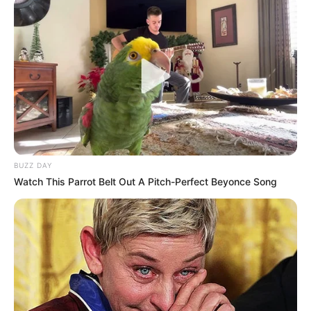
négy szolgát igényelt. Csigák és hevederek
rendszerét szerelték fel, hogy felemeljék. A fizikai
átalakulást ugyanolyan zavaró mentális romlás
kísérte. 1544-ben az udvaroncok olyan
viselkedésről számoltak be, amely meghaladta a
rossz indulatot, belépve az őrület birodalmába.
Henry egész beszélgetéseket folytatott olyan
BUZZ DAY
emberekkel, akik nem voltak ott. Megfigyelték,
Watch This Parrot Belt Out A Pitch-Perfect Beyonce Song
hogy vitatkozik halott apjával, megvédve kiadásait.
A legzavaróbb az áldozatok szellemeivel való
kapcsolata volt. A tanúk arról számoltak be, hogy a
király hirtelen megáll a mondat közepén, arca
elveszíti színét, üresen bámul az űrbe, suttogva,
hogy hagyják békén, mielőtt dühében felrobbanna.