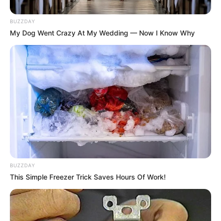
BUZZDAY
My Dog Went Crazy At My Wedding — Now I Know Why
BUZZDAY
This Simple Freezer Trick Saves Hours Of Work!
A rothadó hús bűze annyira elsöprő volt, hogy még