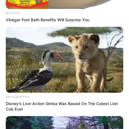
Posted
Friss hírek
BUZZDAY
in
Vinegar Foot Bath Benefits Will Surprise You
Henrik szörnyű halála: a király,
aki élve rothadt, felrobbant a
koporsójában, és maradványait
kutyák nyalogatták
by
Szerző
•
February 4, 2026
BRAINBERRIES
Disney’s Live-Action Simba Was Based On The Cutest Lion
Cub Ever