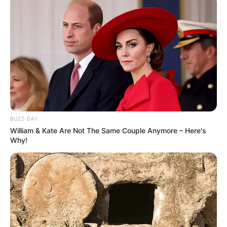
BUZZ DAY
William & Kate Are Not The Same Couple Anymore – Here's
Why!