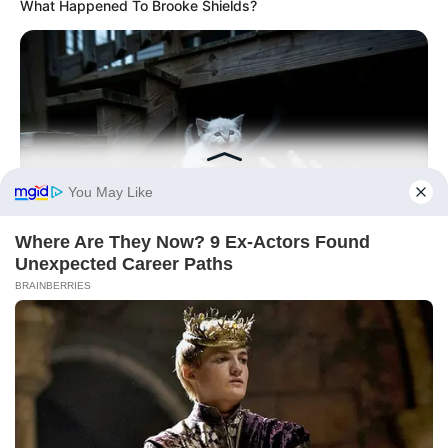
What Happened To Brooke Shields?
BUZZ DAY
They Found The Missing Kitten In The Most Terrifying Place!
BUZZDAY
Remember Kerri-Anne? Better Sit Down Before You See Her
Today