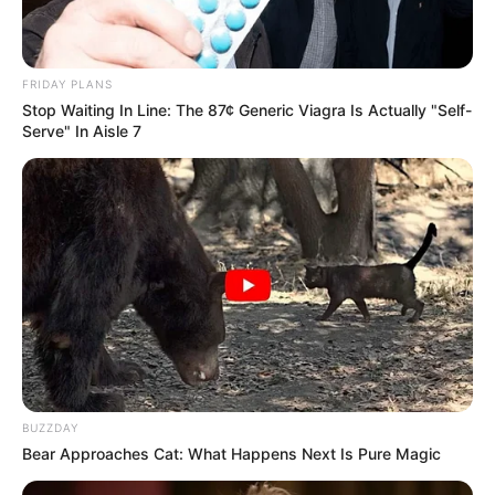
beszélgetések közben a koponyát a földre csapta.
Fia, Edward VI, elrendelte, hogy apja halála után
festsék át a hátborzongató részletet.
FRIDAY PLANS
Stop Waiting In Line: The 87¢ Generic Viagra Is Actually "Self-
Serve" In Aisle 7
BUZZDAY
Bear Approaches Cat: What Happens Next Is Pure Magic