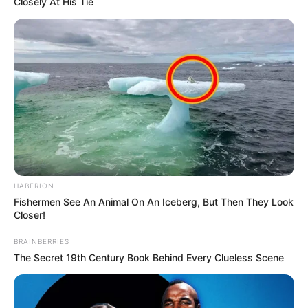
Closely At His Tie
HABERION
Fishermen See An Animal On An Iceberg, But Then They Look
Closer!
BRAINBERRIES
The Secret 19th Century Book Behind Every Clueless Scene