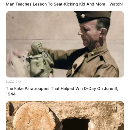
Man Teaches Lesson To Seat-Kicking Kid And Mom – Watch!
BUZZ DAY
A délutáni nap visszatükrözi aprólékosan
The Fake Paratroopers That Helped Win D-Day On June 6,
1944
kidolgozott páncéljukat, minden darab többet ér,
mint egy hétköznapi munkás élete során. A föld
remeg a paták mennydörgése alatt, amikor két
páncélozott titán rohamos sebességgel rohan
egymás felé. De valami katasztrofálisan rosszul